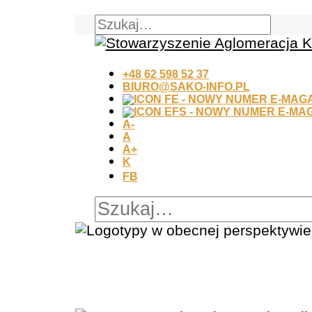
+48 62 598 52 37
BIURO@SAKO-INFO.PL
A-
A
A+
K
FB