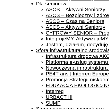
Dla seniorów
ASOS – Aktywni Seniorzy
ASOS – Bezpieczny i zdrow
ASOS – Czas na Seniora
ASOS – Aktywni Seniorzy
CYFROWY SENIOR – Program
IntegrujeMY, AktywizujeMY
Jestem, działam, decyduję 
Sfera infrastrukturalno-środow
Infrastruktura drogowa AK
Platforma e-usług system
Nowoczesna infrastruktura
PE4Trans | Interreg Europe
Promocja Strategii niskoe
EDUKACJA EKOLOGICZN
Interreg
URBACT III
SUMP
Sfera społeczno-gospodarcza