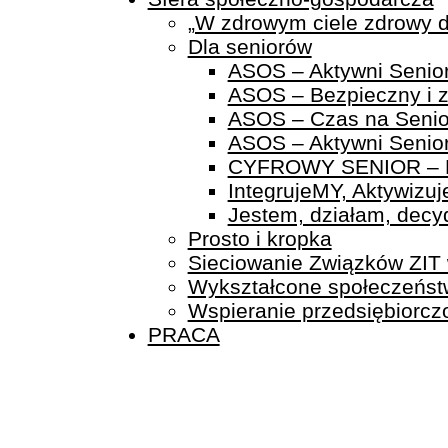
„W zdrowym ciele zdrowy 
Dla seniorów
ASOS – Aktywni Senio
ASOS – Bezpieczny i z
ASOS – Czas na Senio
ASOS – Aktywni Senio
CYFROWY SENIOR – Pro
IntegrujeMY, Aktywizu
Jestem, działam, decyd
Prosto i kropka
Sieciowanie Związków ZIT
Wykształcone społeczeńst
Wspieranie przedsiębiorcz
PRACA