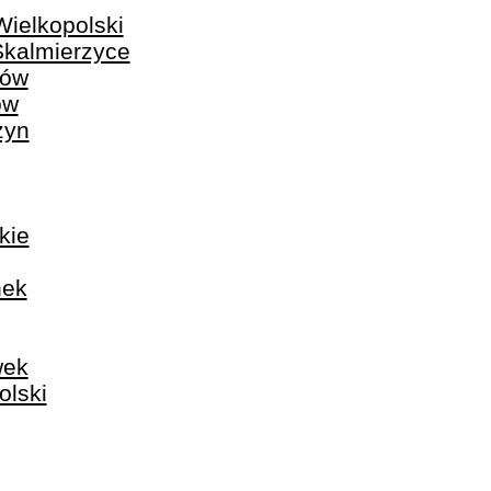
ielkopolski
Skalmierzyce
nów
ów
zyn
kie
nek
wek
olski