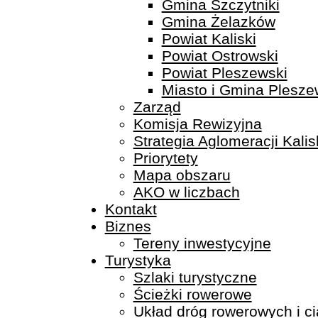
Gmina Szczytniki
Gmina Żelazków
Powiat Kaliski
Powiat Ostrowski
Powiat Pleszewski
Miasto i Gmina Plesze
Zarząd
Komisja Rewizyjna
Strategia Aglomeracji Kali
Priorytety
Mapa obszaru
AKO w liczbach
Kontakt
Biznes
Tereny inwestycyjne
Turystyka
Szlaki turystyczne
Ścieżki rowerowe
Układ dróg rowerowych i c