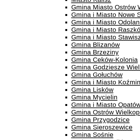
Gmina Miasto Ostrów W
Gmina i Miasto Nowe 
Gmina i Miasto Odola
Gmina i Miasto Raszk
Gmina i Miasto Stawis
Gmina Blizanów
Gmina Brzeziny
Gmina Ceków-Kolonia
Gmina Godziesze Wiel
Gmina Gołuchów
Gmina i Miasto Koźmi
Gmina Lisków
Gmina Mycielin
Gmina i Miasto Opató
Gmina Ostrów Wielkop
Gmina Przygodzice
Gmina Sieroszewice
Gmina Sośnie