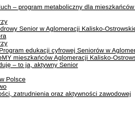
duch – program metaboliczny dla mieszkańców
rzy
drowy Senior w Aglomeracji Kalisko-Ostrowski
ra
rzy
gram edukacji cyfrowej Seniorów w Aglomerac
jeMY mieszkańców Aglomeracji Kalisko-Ostrows
uję – to ja, aktywny Senior
 w Polsce
wo
ości, zatrudnienia oraz aktywności zawodowej