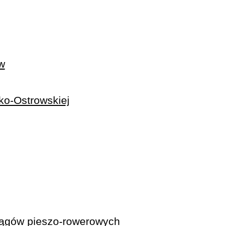
w
sko-Ostrowskiej
iągów pieszo-rowerowych