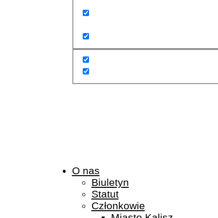
Search in title
Search in content
O nas
Biuletyn
Statut
Członkowie
Miasto Kalisz