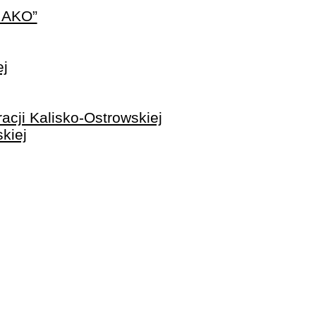
 AKO”
ej
ji Kalisko-Ostrowskiej
kiej