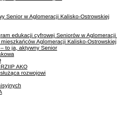
y Senior w Aglomeracji Kalisko-Ostrowskiej
 edukacji cyfrowej Seniorów w Aglomeracji K
 mieszkańców Aglomeracji Kalisko-Ostrowskiej
– to ja, aktywny Senior
iskowa
O
u RZIIP AKO
 służąca rozwojowi
misyjnych
A