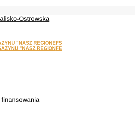
EFS
FE