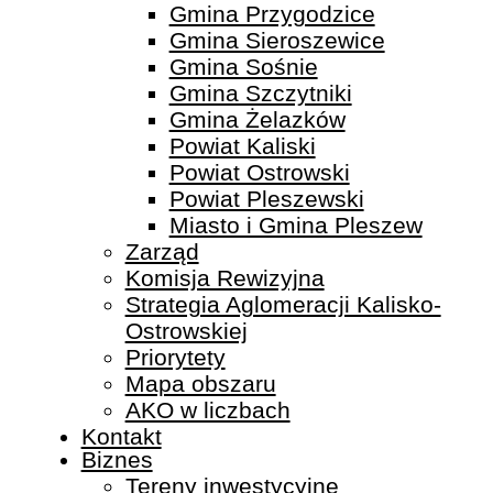
Gmina Przygodzice
Gmina Sieroszewice
Gmina Sośnie
Gmina Szczytniki
Gmina Żelazków
Powiat Kaliski
Powiat Ostrowski
Powiat Pleszewski
Miasto i Gmina Pleszew
Zarząd
Komisja Rewizyjna
Strategia Aglomeracji Kalisko-
Ostrowskiej
Priorytety
Mapa obszaru
AKO w liczbach
Kontakt
Biznes
Tereny inwestycyjne