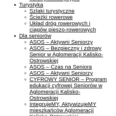
Turystyka
Szlaki turystyczne
Ścieżki rowerowe
Układ dróg rowerowych i
ciągów pieszo-rowerowych
Dla seniorów
ASOS – Aktywni Seniorzy
ASOS – Bezpieczny i zdrowy
Senior w Aglomeracji Kalisko-
Ostrowskiej
ASOS – Czas na Seniora
ASOS – Aktywni Seniorzy
CYFROWY SENIOR – Program
edukacji cyfrowej Seniorów w
Aglomeracji Kalisko-
Ostrowskiej
IntegrujeMY, AktywizujeMY
mieszkańców Aglomeracji