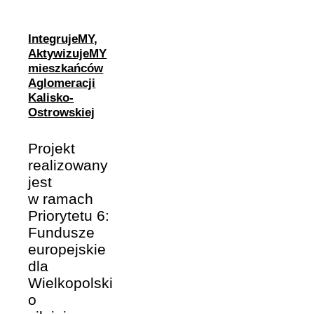
IntegrujeMY,
AktywizujeMY
mieszkańców
Aglomeracji
Kalisko-
Ostrowskiej
Projekt
realizowany
jest
w ramach
Priorytetu 6:
Fundusze
europejskie
dla
Wielkopolski
o