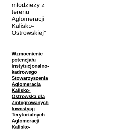
młodzieży z
terenu
Aglomeracji
Kalisko-
Ostrowskiej”
Wzmocnienie
potencjału
instytucjonalno-
kadrowego
Stowarzyszenia
Aglomeracja
Kalisko-
Ostrowska dla
Zintegrowanych
Inwestycji
Terytorialnych
Aglomeracji
Kalisko-