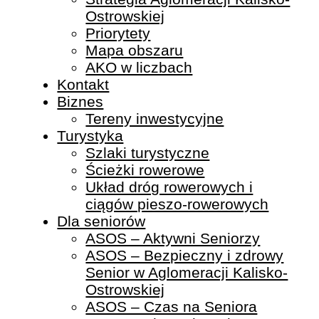
Ostrowskiej
Priorytety
Mapa obszaru
AKO w liczbach
Kontakt
Biznes
Tereny inwestycyjne
Turystyka
Szlaki turystyczne
Ścieżki rowerowe
Układ dróg rowerowych i
ciągów pieszo-rowerowych
Dla seniorów
ASOS – Aktywni Seniorzy
ASOS – Bezpieczny i zdrowy
Senior w Aglomeracji Kalisko-
Ostrowskiej
ASOS – Czas na Seniora