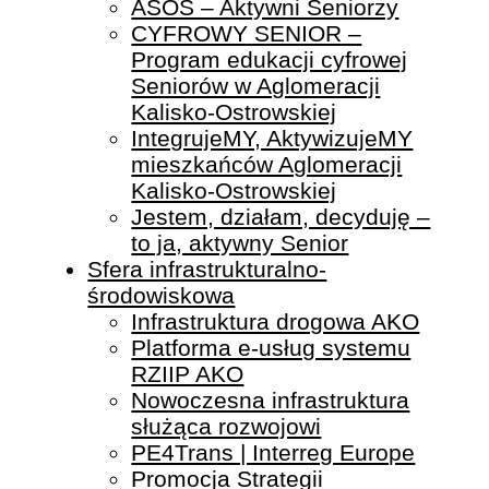
ASOS – Aktywni Seniorzy
CYFROWY SENIOR –
Program edukacji cyfrowej
Seniorów w Aglomeracji
Kalisko-Ostrowskiej
IntegrujeMY, AktywizujeMY
mieszkańców Aglomeracji
Kalisko-Ostrowskiej
Jestem, działam, decyduję –
to ja, aktywny Senior
Sfera infrastrukturalno-
środowiskowa
Infrastruktura drogowa AKO
Platforma e-usług systemu
RZIIP AKO
Nowoczesna infrastruktura
służąca rozwojowi
PE4Trans | Interreg Europe
Promocja Strategii