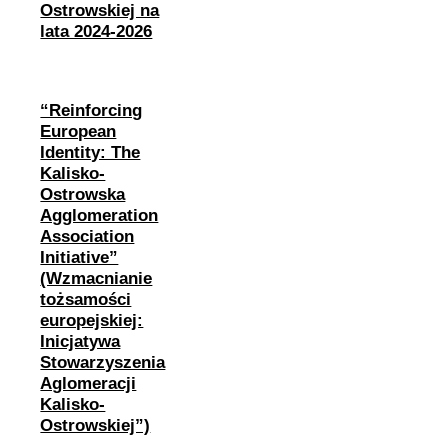
Ostrowskiej na
lata 2024-2026
“Reinforcing
European
Identity: The
Kalisko-
Ostrowska
Agglomeration
Association
Initiative”
(Wzmacnianie
tożsamości
europejskiej:
Inicjatywa
Stowarzyszenia
Aglomeracji
Kalisko-
Ostrowskiej”)