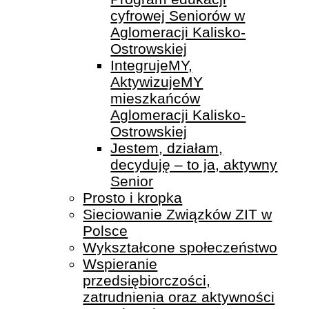
cyfrowej Seniorów w
Aglomeracji Kalisko-
Ostrowskiej
IntegrujeMY,
AktywizujeMY
mieszkańców
Aglomeracji Kalisko-
Ostrowskiej
Jestem, działam,
decyduję – to ja, aktywny
Senior
Prosto i kropka
Sieciowanie Związków ZIT w
Polsce
Wykształcone społeczeństwo
Wspieranie
przedsiębiorczości,
zatrudnienia oraz aktywności