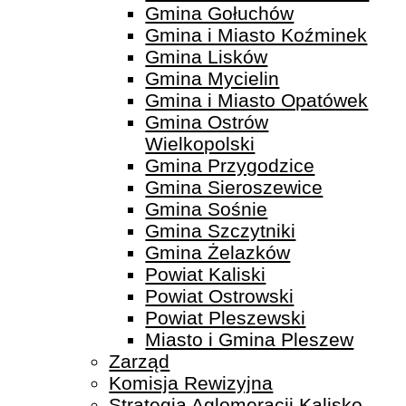
Gmina Gołuchów
Gmina i Miasto Koźminek
Gmina Lisków
Gmina Mycielin
Gmina i Miasto Opatówek
Gmina Ostrów
Wielkopolski
Gmina Przygodzice
Gmina Sieroszewice
Gmina Sośnie
Gmina Szczytniki
Gmina Żelazków
Powiat Kaliski
Powiat Ostrowski
Powiat Pleszewski
Miasto i Gmina Pleszew
Zarząd
Komisja Rewizyjna
Strategia Aglomeracji Kalisko-