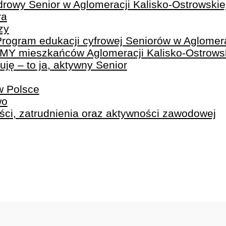
rowy Senior w Aglomeracji Kalisko-Ostrowskie
ra
zy
ram edukacji cyfrowej Seniorów w Aglomerac
eMY mieszkańców Aglomeracji Kalisko-Ostrows
ję – to ja, aktywny Senior
w Polsce
wo
ści, zatrudnienia oraz aktywności zawodowej