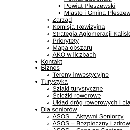
Powiat Pleszewski
Miasto i Gmina Plesze
Zarząd
Komisja Rewizyjna
Strategia Aglomeracji Kalis
Priorytety
Mapa obszaru
AKO w liczbach
Kontakt
Biznes
Tereny inwestycyjne
Turystyka
Szlaki turystyczne
Ścieżki rowerowe
Układ dróg rowerowych i c
Dla seniorów
ASOS – Aktywni Seniorzy
ASOS – Bezpieczny i zdrowy