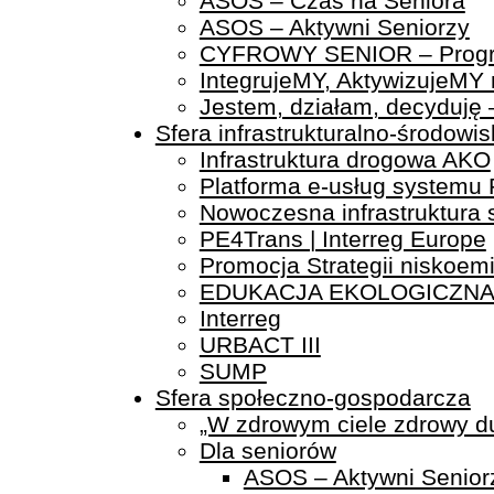
ASOS – Czas na Seniora
ASOS – Aktywni Seniorzy
CYFROWY SENIOR – Program 
IntegrujeMY, AktywizujeMY 
Jestem, działam, decyduję –
Sfera infrastrukturalno-środowi
Infrastruktura drogowa AKO
Platforma e-usług systemu
Nowoczesna infrastruktura 
PE4Trans | Interreg Europe
Promocja Strategii niskoem
EDUKACJA EKOLOGICZN
Interreg
URBACT III
SUMP
Sfera społeczno-gospodarcza
„W zdrowym ciele zdrowy d
Dla seniorów
ASOS – Aktywni Senior