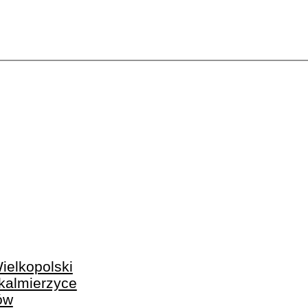
ielkopolski
kalmierzyce
ów