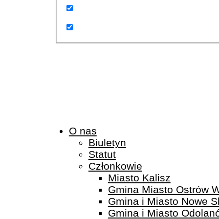
O nas
Biuletyn
Statut
Członkowie
Miasto Kalisz
Gmina Miasto Ostrów W
Gmina i Miasto Nowe S
Gmina i Miasto Odolan