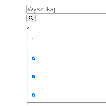
Więcej wyników...
Exact matches only
Search in title
Search in content