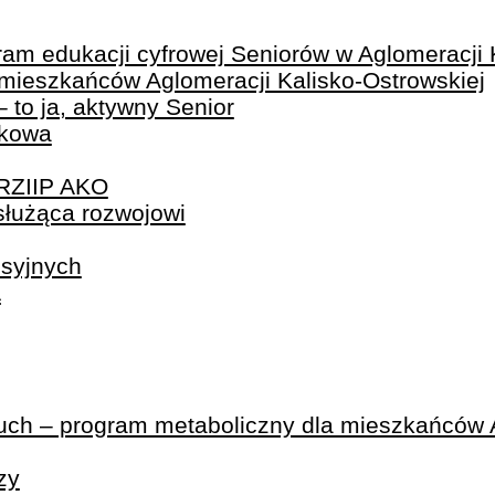
edukacji cyfrowej Seniorów w Aglomeracji K
mieszkańców Aglomeracji Kalisko-Ostrowskiej
 to ja, aktywny Senior
skowa
 RZIIP AKO
służąca rozwojowi
isyjnych
A
uch – program metaboliczny dla mieszkańców
zy