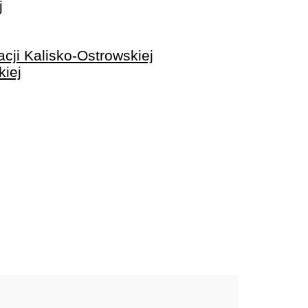
j
ji Kalisko-Ostrowskiej
kiej