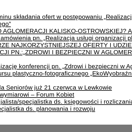
inu składania ofert w postępowaniu „Realizacja
ego”
PO AGLOMERACJI KALISKO-OSTROWSKIEJ? A
amówienia pn. „Realizacja usługi organizacji 
ZE NAJKORZYSTNIEJSZEJ OFERTY I UDZIE
I PN.:„ZDROWI I BEZPIECZNI W AGLOMER
zację konferencji pn. „Zdrowi i bezpieczni w A
rsu plastyczno-fotograficznego „EkoWyobraźni
ada Seniorów już 21 czerwca w Lewkowie
owymiarowi – Forum Kobiet
lista/specjalistka ds. księgowości i rozliczania
ecjalistka ds. planowania i rozwoju