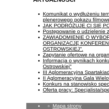
Komunikat o wydłużeniu term
plenerowego pokazu filmow
JAK PODRÓŻUJE CI SIĘ 
Postępowanie o udzielenie z
ZAWIADOMIENIE O WYBOR
ORGANIZACJĘ KONFERENCJ
OSTROWSKIEJ”.
Zapytanie ofertowe na organi
Informacja o wynikach konku
Ostrowskiej”
III Aglomeracyjna Spartaki
II Aglomeracyjna Gala Wiel
Konkurs na stanowisko specja
Oferta pracy: Specjalista/sp
Mapa strony