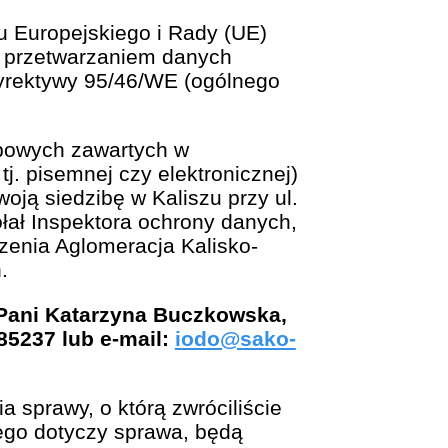
u Europejskiego i Rady (UE)
z przetwarzaniem danych
yrektywy 95/46/WE (ogólnego
bowych zawartych w
j. pisemnej czy elektronicznej)
oją siedzibę w Kaliszu przy ul.
łał Inspektora ochrony danych,
zenia Aglomeracja Kalisko-
.
Pani Katarzyna Buczkowska,
85237 lub e-mail:
iodo@sako-
sprawy, o którą zwróciliście
ego dotyczy sprawa, będą