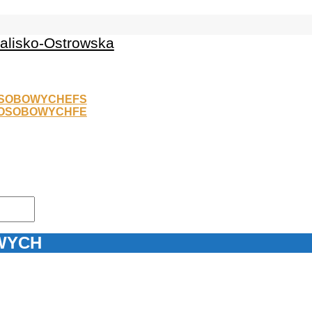
EFS
FE
WYCH