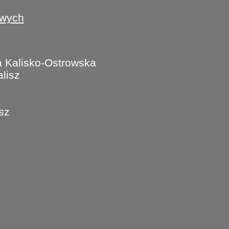
owych
 Kalisko-Ostrowska
lisz
isz