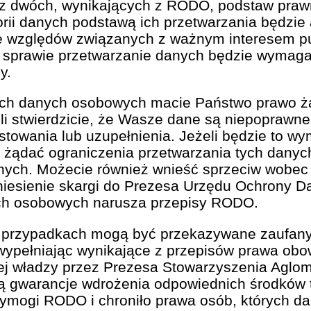
z dwóch, wynikających z RODO, podstaw prawnych
ii danych podstawą ich przetwarzania będzie ar
ze względów związanych z ważnym interesem p
j sprawie przetwarzanie danych będzie wymaga
y.
ch danych osobowych macie Państwo prawo żą
li stwierdzicie, że Wasze dane są niepoprawne
towania lub uzupełnienia. Jeżeli będzie to wy
 żądać ograniczenia przetwarzania tych danyc
nych. Możecie również wnieść sprzeciw wobec
iesienie skargi do Prezesa Urzędu Ochrony D
ych osobowych narusza przepisy RODO.
przypadkach mogą być przekazywane zaufany
 wypełniając wynikające z przepisów prawa obow
j władzy przez Prezesa Stowarzyszenia Aglom
dają gwarancje wdrożenia odpowiednich środków 
 wymogi RODO i chroniło prawa osób, których d