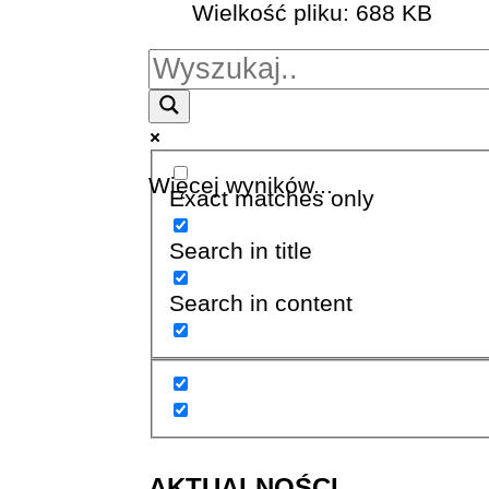
Wielkość pliku:
688 KB
Więcej wyników...
Exact matches only
Search in title
Search in content
AKTUALNOŚCI