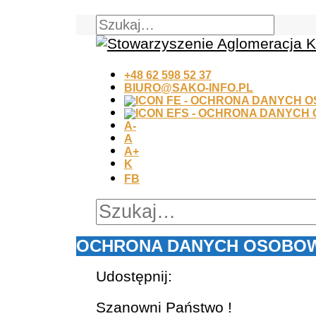
+48 62 598 52 37
BIURO@SAKO-INFO.PL
A-
A
A+
K
FB
OCHRONA DANYCH OSOBO
Udostępnij:
Szanowni Państwo !