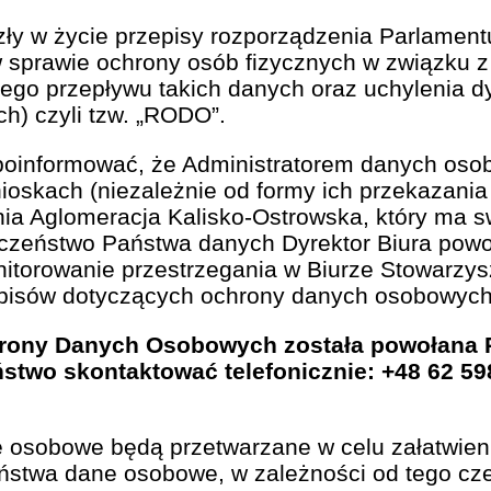
ły w życie przepisy rozporządzenia Parlament
 w sprawie ochrony osób fizycznych w związku 
go przepływu takich danych oraz uchylenia d
h) czyli tzw. „RODO”.
poinformować, że Administratorem danych oso
skach (niezależnie od formy ich przekazania t
nia Aglomeracja Kalisko-Ostrowska, który ma sw
eczeństwo Państwa danych Dyrektor Biura powo
nitorowanie przestrzegania w Biurze Stowarzys
pisów dotyczących ochrony danych osobowych
hrony Danych Osobowych została powołana 
stwo skontaktować telefonicznie: +48 62 59
osobowe będą przetwarzane w celu załatwienia 
aństwa dane osobowe, w zależności od tego cz