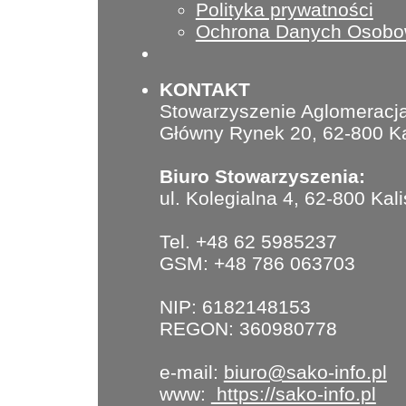
Polityka prywatności
Ochrona Danych Osob
KONTAKT
Stowarzyszenie Aglomeracja
Główny Rynek 20, 62-800 Ka
Biuro Stowarzyszenia:
ul. Kolegialna 4, 62-800 Kal
Tel. +48 62 5985237
GSM: +48 786 063703
NIP: 6182148153
REGON: 360980778
e-mail:
biuro@sako-info.pl
www:
https://sako-info.pl