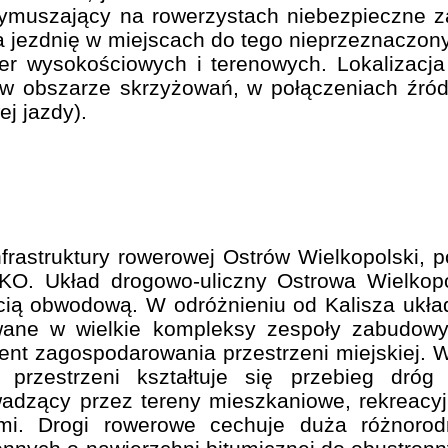
ymuszający na rowerzystach niebezpieczne z
a jezdnię w miejscach do tego nieprzeznaczony
r wysokościowych i terenowych. Lokalizacja 
 w obszarze skrzyżowań, w połączeniach źród
j jazdy).
nfrastruktury rowerowej Ostrów Wielkopolski, p
AKO. Układ drogowo-uliczny Ostrowa Wielkop
ią obwodową. W odróżnieniu od Kalisza układ u
wane w wielkie kompleksy zespoły zabudowy 
ent zagospodarowania przestrzeni miejskiej.
 przestrzeni kształtuje się przebieg dró
wadzący przez tereny mieszkaniowe, rekreacyjn
mi. Drogi rowerowe cechuje duża różnoro