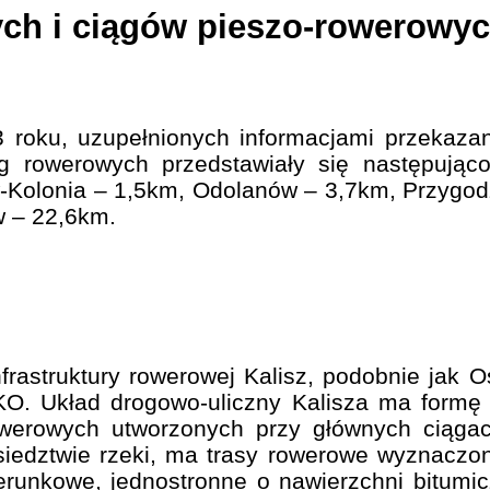
ch i ciągów pieszo-rowerowy
roku, uzupełnionych informacjami przekaza
róg rowerowych przedstawiały się następując
w-Kolonia – 1,5km, Odolanów – 3,7km, Przygod
w – 22,6km.
nfrastruktury rowerowej Kalisz, podobnie jak O
AKO. Układ drogowo-uliczny Kalisza ma formę 
rowerowych utworzonych przy głównych ciąga
ąsiedztwie rzeki, ma trasy rowerowe wyznaczo
runkowe, jednostronne o nawierzchni bitumicz