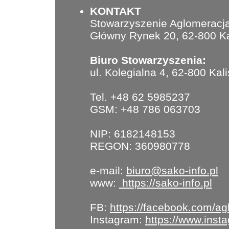
KONTAKT
Stowarzyszenie Aglomeracja
Główny Rynek 20, 62-800 Ka
Biuro Stowarzyszenia:
ul. Kolegialna 4, 62-800 Kal
Tel. +48 62 5985237
GSM: +48 786 063703
NIP: 6182148153
REGON: 360980778
e-mail:
biuro@sako-info.pl
www:
https://sako-info.pl
FB:
https://facebook.com/ag
Instagram:
https://www.ins