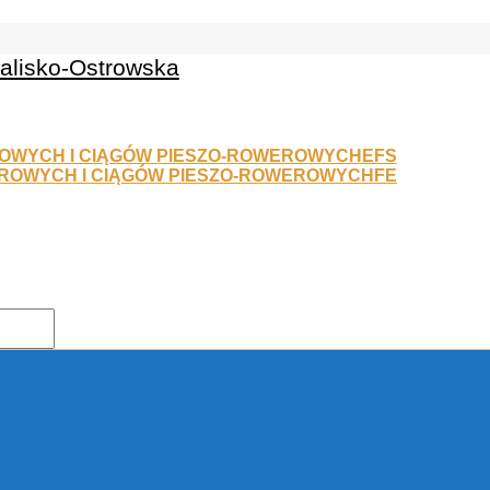
EFS
FE