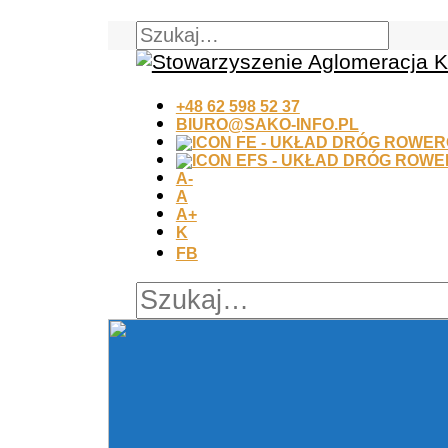
+48 62 598 52 37
BIURO@SAKO-INFO.PL
A-
A
A+
K
FB