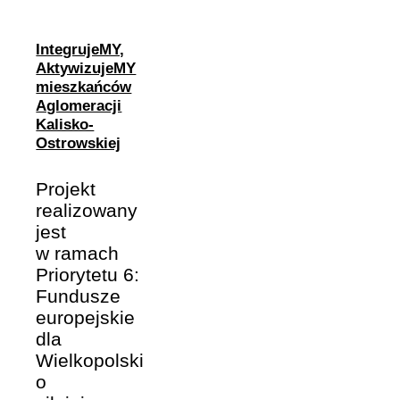
IntegrujeMY,
AktywizujeMY
mieszkańców
Aglomeracji
Kalisko-
Ostrowskiej
Projekt
realizowany
jest
w ramach
Priorytetu 6:
Fundusze
europejskie
dla
Wielkopolski
o