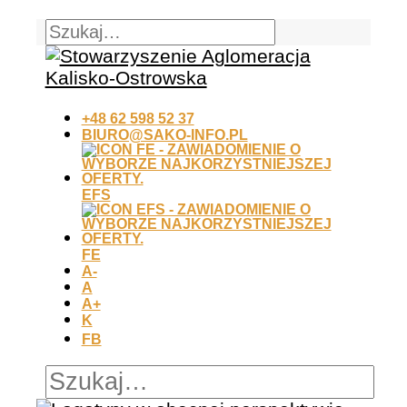
+48 62 598 52 37
BIURO@SAKO-INFO.PL
EFS
FE
A-
A
A+
K
FB