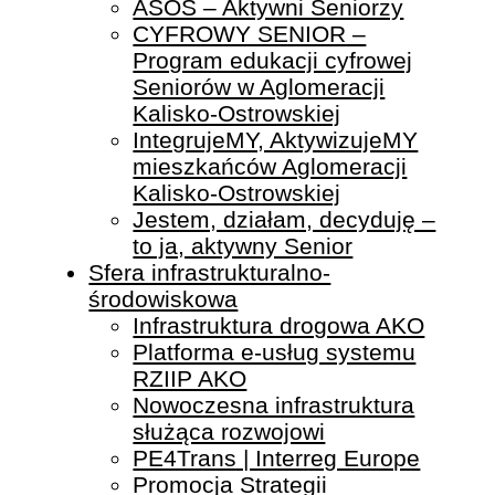
ASOS – Aktywni Seniorzy
CYFROWY SENIOR –
Program edukacji cyfrowej
Seniorów w Aglomeracji
Kalisko-Ostrowskiej
IntegrujeMY, AktywizujeMY
mieszkańców Aglomeracji
Kalisko-Ostrowskiej
Jestem, działam, decyduję –
to ja, aktywny Senior
Sfera infrastrukturalno-
środowiskowa
Infrastruktura drogowa AKO
Platforma e-usług systemu
RZIIP AKO
Nowoczesna infrastruktura
służąca rozwojowi
PE4Trans | Interreg Europe
Promocja Strategii