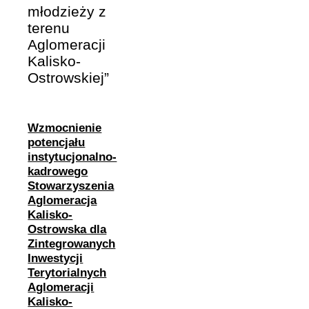
młodzieży z
terenu
Aglomeracji
Kalisko-
Ostrowskiej”
Wzmocnienie
potencjału
instytucjonalno-
kadrowego
Stowarzyszenia
Aglomeracja
Kalisko-
Ostrowska dla
Zintegrowanych
Inwestycji
Terytorialnych
Aglomeracji
Kalisko-