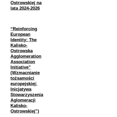
Ostrowskiej na
lata 2024-2026
“Reinforcing
European
Identity: The
Kalisko-
Ostrowska
Agglomeration
Association
Initiative”
(Wzmacnianie
tożsamości
europejskiej:
Inicjatywa
Stowarzyszenia
Aglomeracji
Kalisko-
Ostrowskiej”)