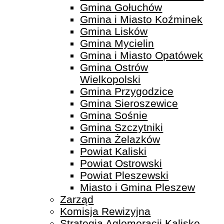
Gmina Gołuchów
Gmina i Miasto Koźminek
Gmina Lisków
Gmina Mycielin
Gmina i Miasto Opatówek
Gmina Ostrów
Wielkopolski
Gmina Przygodzice
Gmina Sieroszewice
Gmina Sośnie
Gmina Szczytniki
Gmina Żelazków
Powiat Kaliski
Powiat Ostrowski
Powiat Pleszewski
Miasto i Gmina Pleszew
Zarząd
Komisja Rewizyjna
Strategia Aglomeracji Kalisko-