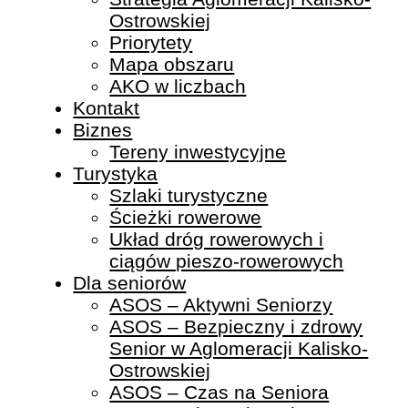
Ostrowskiej
Priorytety
Mapa obszaru
AKO w liczbach
Kontakt
Biznes
Tereny inwestycyjne
Turystyka
Szlaki turystyczne
Ścieżki rowerowe
Układ dróg rowerowych i
ciągów pieszo-rowerowych
Dla seniorów
ASOS – Aktywni Seniorzy
ASOS – Bezpieczny i zdrowy
Senior w Aglomeracji Kalisko-
Ostrowskiej
ASOS – Czas na Seniora