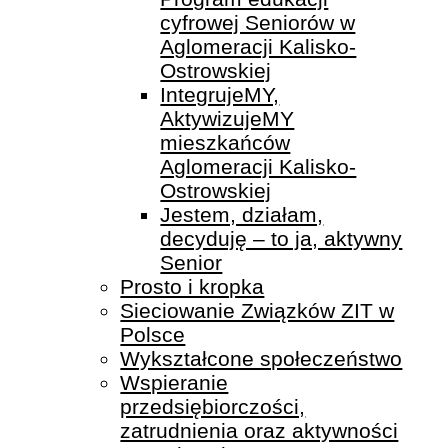
cyfrowej Seniorów w
Aglomeracji Kalisko-
Ostrowskiej
IntegrujeMY,
AktywizujeMY
mieszkańców
Aglomeracji Kalisko-
Ostrowskiej
Jestem, działam,
decyduję – to ja, aktywny
Senior
Prosto i kropka
Sieciowanie Związków ZIT w
Polsce
Wykształcone społeczeństwo
Wspieranie
przedsiębiorczości,
zatrudnienia oraz aktywności