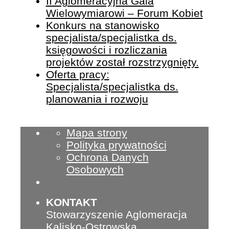
II Aglomeracyjna Gala
Wielowymiarowi – Forum Kobiet
Konkurs na stanowisko
specjalista/specjalistka ds.
księgowości i rozliczania
projektów został rozstrzygnięty.
Oferta pracy:
Specjalista/specjalistka ds.
planowania i rozwoju
Mapa strony
Polityka prywatności
Ochrona Danych
Osobowych
KONTAKT
Stowarzyszenie Aglomeracja
Kalisko-Ostrowska