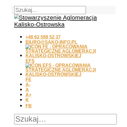
+48 62 598 52 37
BIURO@SAKO-INFO.PL
EFS
FE
A-
A
A+
K
FB