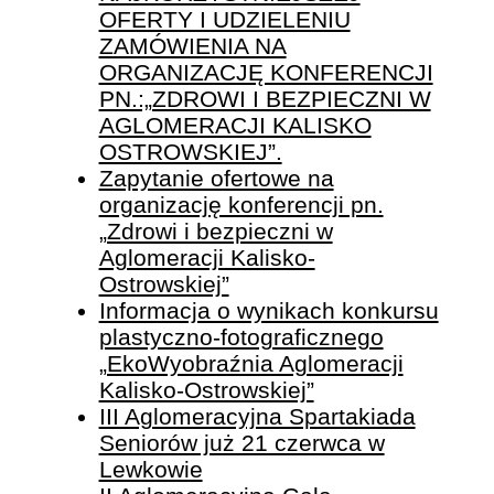
OFERTY I UDZIELENIU
ZAMÓWIENIA NA
ORGANIZACJĘ KONFERENCJI
PN.:„ZDROWI I BEZPIECZNI W
AGLOMERACJI KALISKO
OSTROWSKIEJ”.
Zapytanie ofertowe na
organizację konferencji pn.
„Zdrowi i bezpieczni w
Aglomeracji Kalisko-
Ostrowskiej”
Informacja o wynikach konkursu
plastyczno-fotograficznego
„EkoWyobraźnia Aglomeracji
Kalisko-Ostrowskiej”
III Aglomeracyjna Spartakiada
Seniorów już 21 czerwca w
Lewkowie