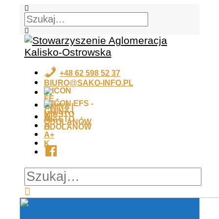
+48 62 598 52 37
BIURO@SAKO-INFO.PL
EFS
FE
A-
A
A+
K
FB