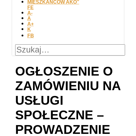
FE
A-
A
A+
K
FB
OGŁOSZENIE O
ZAMÓWIENIU NA
USŁUGI
SPOŁECZNE –
PROWADZENIE