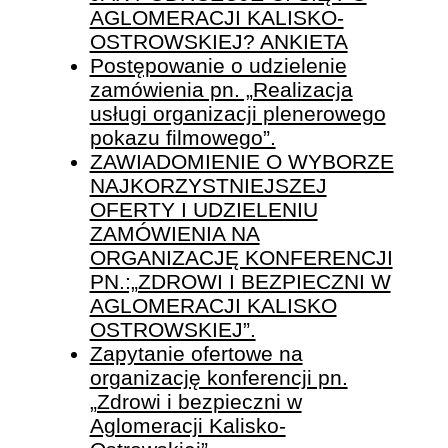
AGLOMERACJI KALISKO-
OSTROWSKIEJ? ANKIETA
Postępowanie o udzielenie
zamówienia pn. „Realizacja
usługi organizacji plenerowego
pokazu filmowego”.
ZAWIADOMIENIE O WYBORZE
NAJKORZYSTNIEJSZEJ
OFERTY I UDZIELENIU
ZAMÓWIENIA NA
ORGANIZACJĘ KONFERENCJI
PN.:„ZDROWI I BEZPIECZNI W
AGLOMERACJI KALISKO
OSTROWSKIEJ”.
Zapytanie ofertowe na
organizację konferencji pn.
„Zdrowi i bezpieczni w
Aglomeracji Kalisko-