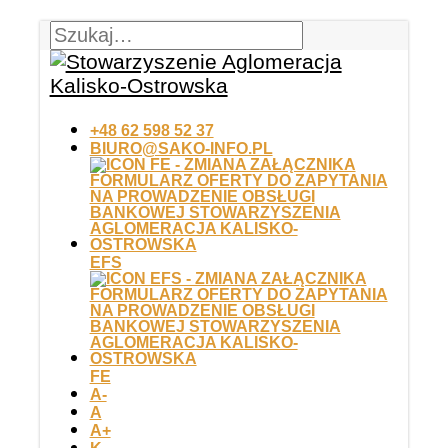
+48 62 598 52 37
BIURO@SAKO-INFO.PL
EFS
FE
A-
A
A+