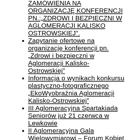
ZAMÓWIENIA NA
ORGANIZACJĘ KONFERENCJI
PN.:„ZDROWI I BEZPIECZNI W
AGLOMERACJI KALISKO
OSTROWSKIEJ”.
Zapytanie ofertowe na
organizację konferencji pn.
„Zdrowi i bezpieczni w
Aglomeracji Kalisko-
Ostrowskiej”
Informacja o wynikach konkursu
plastyczno-fotograficznego
„EkoWyobraźnia Aglomeracji
Kalisko-Ostrowskiej”
III Aglomeracyjna Spartakiada
Seniorów już 21 czerwca w
Lewkowie
II Aglomeracyjna Gala
Wielowymiarowi – Forum Kobiet