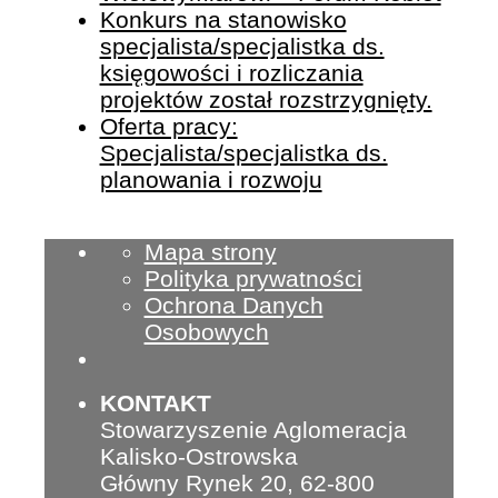
Konkurs na stanowisko
specjalista/specjalistka ds.
księgowości i rozliczania
projektów został rozstrzygnięty.
Oferta pracy:
Specjalista/specjalistka ds.
planowania i rozwoju
Mapa strony
Polityka prywatności
Ochrona Danych
Osobowych
KONTAKT
Stowarzyszenie Aglomeracja
Kalisko-Ostrowska
Główny Rynek 20, 62-800