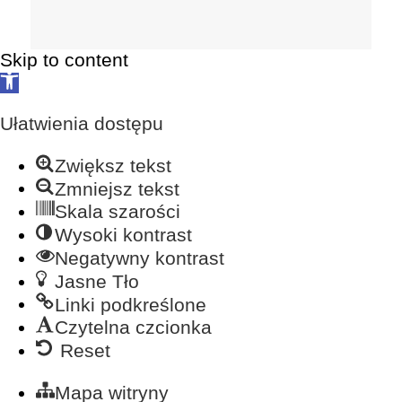
Skip to content
Open
toolbar
Ułatwienia dostępu
Zwiększ tekst
Zmniejsz tekst
Skala szarości
Wysoki kontrast
Negatywny kontrast
Jasne Tło
Linki podkreślone
Czytelna czcionka
Reset
Mapa witryny