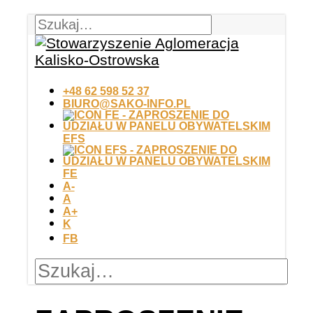
+48 62 598 52 37
BIURO@SAKO-INFO.PL
EFS
FE
A-
A
A+
K
FB