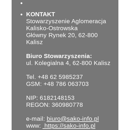
KONTAKT
Stowarzyszenie Aglomeracja
Kalisko-Ostrowska
Główny Rynek 20, 62-800
Kalisz
Biuro Stowarzyszenia:
ul. Kolegialna 4, 62-800 Kalisz
Tel. +48 62 5985237
GSM: +48 786 063703
NIP: 6182148153
REGON: 360980778
e-mail:
biuro@sako-info.pl
www:
https://sako-info.pl