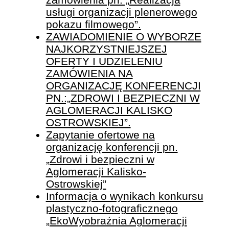
usługi organizacji plenerowego
pokazu filmowego”.
ZAWIADOMIENIE O WYBORZE
NAJKORZYSTNIEJSZEJ
OFERTY I UDZIELENIU
ZAMÓWIENIA NA
ORGANIZACJĘ KONFERENCJI
PN.:„ZDROWI I BEZPIECZNI W
AGLOMERACJI KALISKO
OSTROWSKIEJ”.
Zapytanie ofertowe na
organizację konferencji pn.
„Zdrowi i bezpieczni w
Aglomeracji Kalisko-
Ostrowskiej”
Informacja o wynikach konkursu
plastyczno-fotograficznego
„EkoWyobraźnia Aglomeracji