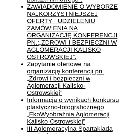
ZAWIADOMIENIE O WYBORZE
NAJKORZYSTNIEJSZEJ
OFERTY I UDZIELENIU
ZAMÓWIENIA NA
ORGANIZACJĘ KONFERENCJI
PN.:„ZDROWI I BEZPIECZNI W
AGLOMERACJI KALISKO
OSTROWSKIEJ”.
Zapytanie ofertowe na
organizację konferencji pn.
„Zdrowi i bezpieczni w
Aglomeracji Kalisko-
Ostrowskiej”
Informacja o wynikach konkursu
plastyczno-fotograficznego
„EkoWyobraźnia Aglomeracji
Kalisko-Ostrowskiej”
III Aglomeracyjna Spartakiada