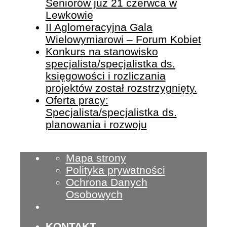
Seniorów już 21 czerwca w
Lewkowie
II Aglomeracyjna Gala
Wielowymiarowi – Forum Kobiet
Konkurs na stanowisko
specjalista/specjalistka ds.
księgowości i rozliczania
projektów został rozstrzygnięty.
Oferta pracy:
Specjalista/specjalistka ds.
planowania i rozwoju
Mapa strony
Polityka prywatności
Ochrona Danych
Osobowych
KONTAKT