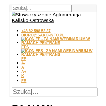
+48 62 598 52 37
BIURO@SAKO-INFO.PL
EFS
FE
A-
A
A+
K
FB