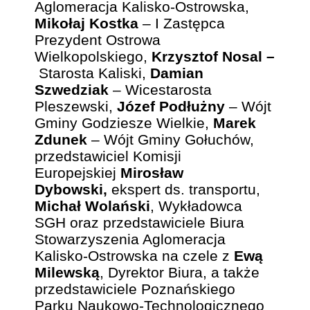
Aglomeracja Kalisko-Ostrowska,
Mikołaj Kostka
– I Zastępca
Prezydent Ostrowa
Wielkopolskiego,
Krzysztof Nosal –
Starosta Kaliski,
Damian
Szwedziak
– Wicestarosta
Pleszewski,
Józef Podłużny
– Wójt
Gminy Godziesze Wielkie,
Marek
Zdunek
– Wójt Gminy Gołuchów,
przedstawiciel Komisji
Europejskiej
Mirosław
Dybowski,
ekspert ds. transportu,
Michał Wolański
, Wykładowca
SGH oraz przedstawiciele Biura
Stowarzyszenia Aglomeracja
Kalisko-Ostrowska na czele z
Ewą
Milewską
, Dyrektor Biura, a także
przedstawiciele Poznańskiego
Parku Naukowo-Technologicznego