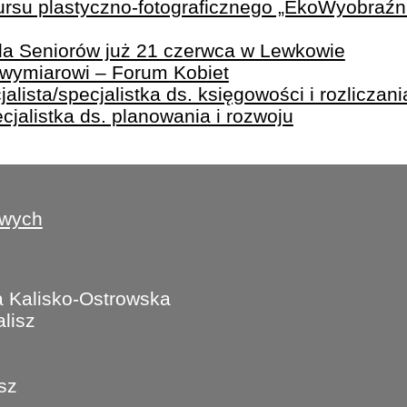
rsu plastyczno-fotograficznego „EkoWyobraźni
ada Seniorów już 21 czerwca w Lewkowie
owymiarowi – Forum Kobiet
lista/specjalistka ds. księgowości i rozliczania
ecjalistka ds. planowania i rozwoju
owych
 Kalisko-Ostrowska
lisz
isz