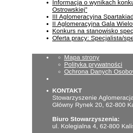
Informacja o wynikach konku
Ostrowskiej”
III Aglomeracyjna Spartaki
II Aglomeracyjna Gala Wiel
Konkurs na stanowisko specja
Oferta pracy: Specjalista/sp
Mapa strony
Polityka prywatności
Ochrona Danych Osob
KONTAKT
Stowarzyszenie Aglomeracja
Główny Rynek 20, 62-800 Ka
Biuro Stowarzyszenia:
ul. Kolegialna 4, 62-800 Kal