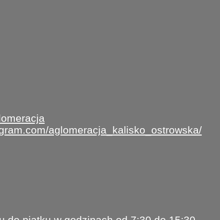
lomeracja
tagram.com/aglomeracja_kalisko_ostrowska/
u do piątku w godzinach od 7:30 do 15:30