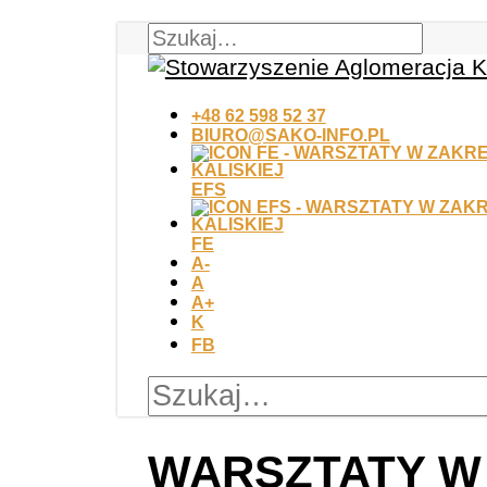
+48 62 598 52 37
BIURO@SAKO-INFO.PL
EFS
FE
A-
A
A+
K
FB
WARSZTATY W