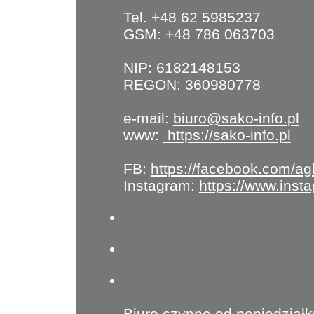
Tel. +48 62 5985237
GSM: +48 786 063703
NIP: 6182148153
REGON: 360980778
e-mail:
biuro@sako-info.pl
www:
https://sako-info.pl
FB:
https://facebook.com/ag
Instagram:
https://www.ins
Biuro czynne od poniedziałk