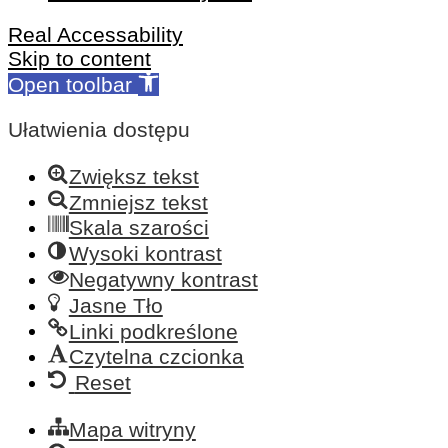
Real Accessability
Skip to content
Open toolbar
Ułatwienia dostępu
Zwiększ tekst
Zmniejsz tekst
Skala szarości
Wysoki kontrast
Negatywny kontrast
Jasne Tło
Linki podkreślone
Czytelna czcionka
Reset
Mapa witryny