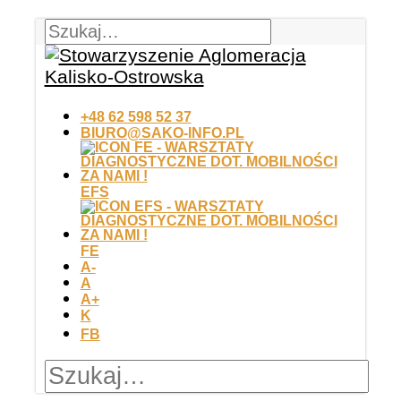
+48 62 598 52 37
BIURO@SAKO-INFO.PL
EFS
FE
A-
A
A+
K
FB