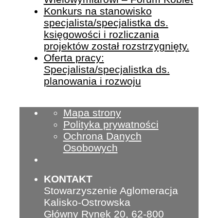
Konkurs na stanowisko
specjalista/specjalistka ds.
księgowości i rozliczania
projektów został rozstrzygnięty.
Oferta pracy:
Specjalista/specjalistka ds.
planowania i rozwoju
Mapa strony
Polityka prywatności
Ochrona Danych
Osobowych
KONTAKT
Stowarzyszenie Aglomeracja
Kalisko-Ostrowska
Główny Rynek 20, 62-800