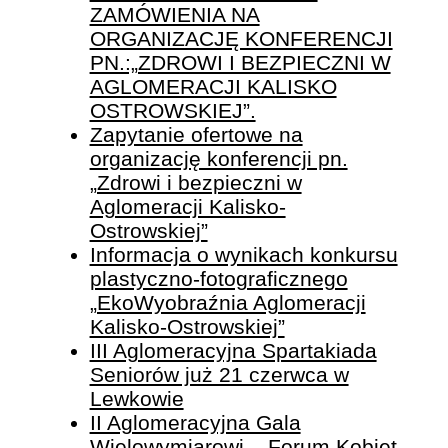
ZAMÓWIENIA NA
ORGANIZACJĘ KONFERENCJI
PN.:„ZDROWI I BEZPIECZNI W
AGLOMERACJI KALISKO
OSTROWSKIEJ”.
Zapytanie ofertowe na
organizację konferencji pn.
„Zdrowi i bezpieczni w
Aglomeracji Kalisko-
Ostrowskiej”
Informacja o wynikach konkursu
plastyczno-fotograficznego
„EkoWyobraźnia Aglomeracji
Kalisko-Ostrowskiej”
III Aglomeracyjna Spartakiada
Seniorów już 21 czerwca w
Lewkowie
II Aglomeracyjna Gala
Wielowymiarowi – Forum Kobiet