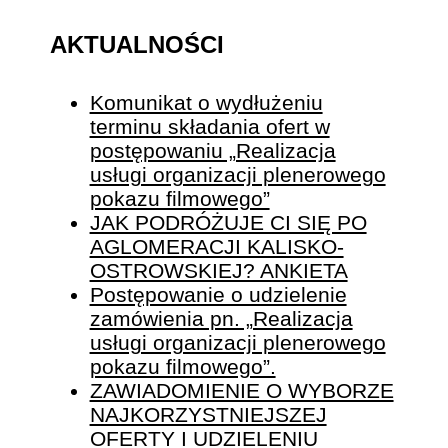
AKTUALNOŚCI
Komunikat o wydłużeniu
terminu składania ofert w
postępowaniu „Realizacja
usługi organizacji plenerowego
pokazu filmowego”
JAK PODRÓŻUJE CI SIĘ PO
AGLOMERACJI KALISKO-
OSTROWSKIEJ? ANKIETA
Postępowanie o udzielenie
zamówienia pn. „Realizacja
usługi organizacji plenerowego
pokazu filmowego”.
ZAWIADOMIENIE O WYBORZE
NAJKORZYSTNIEJSZEJ
OFERTY I UDZIELENIU