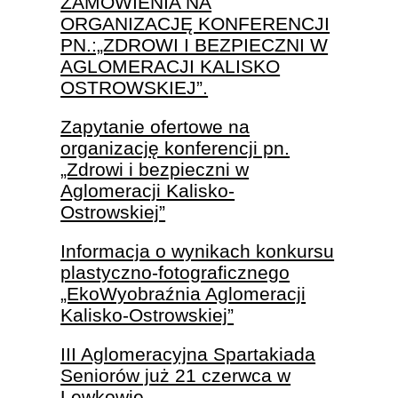
ZAMÓWIENIA NA
ORGANIZACJĘ KONFERENCJI
PN.:„ZDROWI I BEZPIECZNI W
AGLOMERACJI KALISKO
OSTROWSKIEJ”.
Zapytanie ofertowe na
organizację konferencji pn.
„Zdrowi i bezpieczni w
Aglomeracji Kalisko-
Ostrowskiej”
Informacja o wynikach konkursu
plastyczno-fotograficznego
„EkoWyobraźnia Aglomeracji
Kalisko-Ostrowskiej”
III Aglomeracyjna Spartakiada
Seniorów już 21 czerwca w
Lewkowie