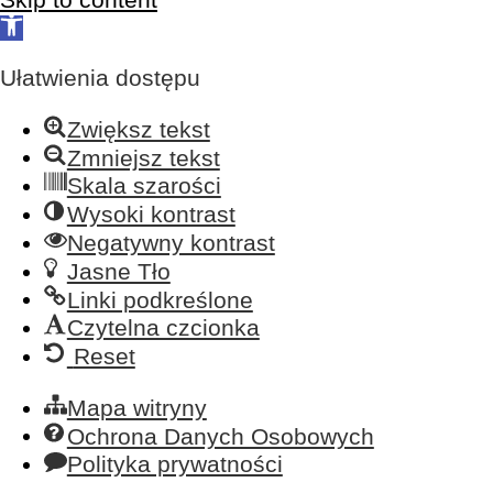
Open
toolbar
Ułatwienia dostępu
Zwiększ tekst
Zmniejsz tekst
Skala szarości
Wysoki kontrast
Negatywny kontrast
Jasne Tło
Linki podkreślone
Czytelna czcionka
Reset
Mapa witryny
Ochrona Danych Osobowych
Polityka prywatności