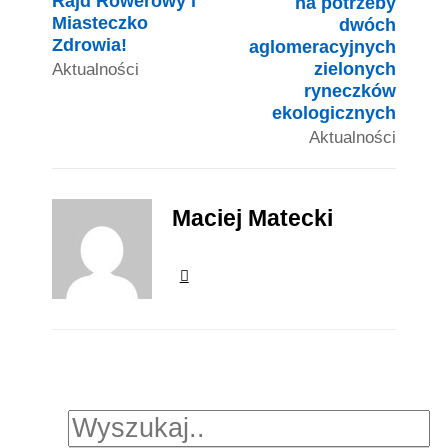
Rajd Rowerowy i
na potrzeby
Miasteczko
dwóch
Zdrowia!
aglomeracyjnych
zielonych
Aktualności
ryneczków
ekologicznych
Aktualności
Maciej Matecki