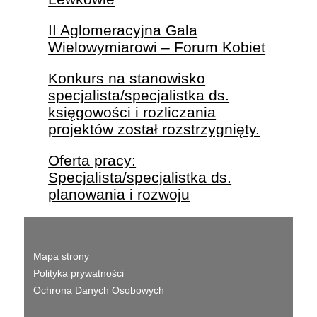
II Aglomeracyjna Gala
Wielowymiarowi – Forum Kobiet
Konkurs na stanowisko
specjalista/specjalistka ds.
księgowości i rozliczania
projektów został rozstrzygnięty.
Oferta pracy:
Specjalista/specjalistka ds.
planowania i rozwoju
Mapa strony
Polityka prywatności
Ochrona Danych Osobowych