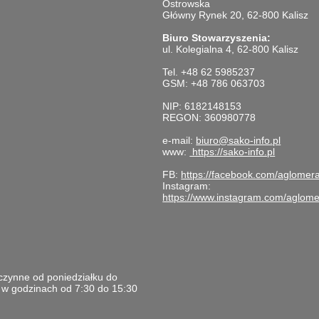
Ostrowska
Główny Rynek 20, 62-800 Kalisz
Biuro Stowarzyszenia:
ul. Kolegialna 4, 62-800 Kalisz
Tel. +48 62 5985237
GSM: +48 786 063703
NIP: 6182148153
REGON: 360980778
e-mail:
biuro@sako-info.pl
www:
https://sako-info.pl
FB:
https://facebook.com/aglomer
Instagram:
https://www.instagram.com/aglome
czynne od poniedziałku do
u w godzinach od 7:30 do 15:30