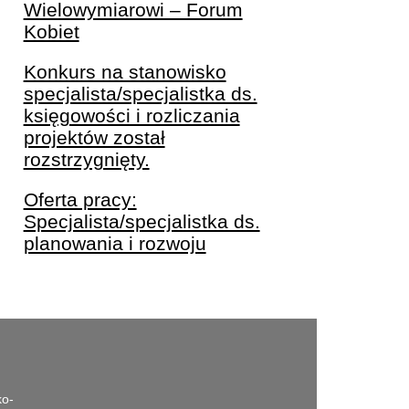
Wielowymiarowi – Forum
Kobiet
Konkurs na stanowisko
specjalista/specjalistka ds.
księgowości i rozliczania
projektów został
rozstrzygnięty.
Oferta pracy:
Specjalista/specjalistka ds.
planowania i rozwoju
ko-