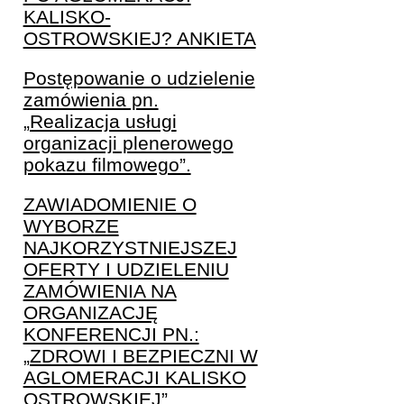
KALISKO-
OSTROWSKIEJ? ANKIETA
Postępowanie o udzielenie
zamówienia pn.
„Realizacja usługi
organizacji plenerowego
pokazu filmowego”.
ZAWIADOMIENIE O
WYBORZE
NAJKORZYSTNIEJSZEJ
OFERTY I UDZIELENIU
ZAMÓWIENIA NA
ORGANIZACJĘ
KONFERENCJI PN.:
„ZDROWI I BEZPIECZNI W
AGLOMERACJI KALISKO
OSTROWSKIEJ”.