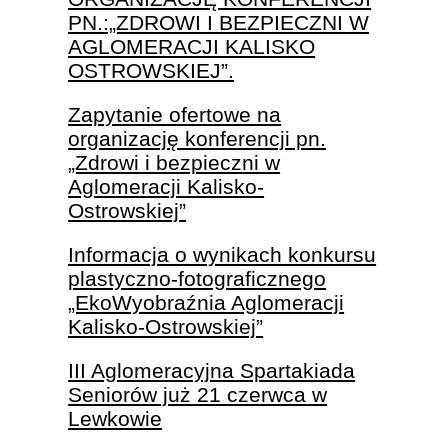
PN.:„ZDROWI I BEZPIECZNI W
AGLOMERACJI KALISKO
OSTROWSKIEJ”.
Zapytanie ofertowe na
organizację konferencji pn.
„Zdrowi i bezpieczni w
Aglomeracji Kalisko-
Ostrowskiej”
Informacja o wynikach konkursu
plastyczno-fotograficznego
„EkoWyobraźnia Aglomeracji
Kalisko-Ostrowskiej”
III Aglomeracyjna Spartakiada
Seniorów już 21 czerwca w
Lewkowie