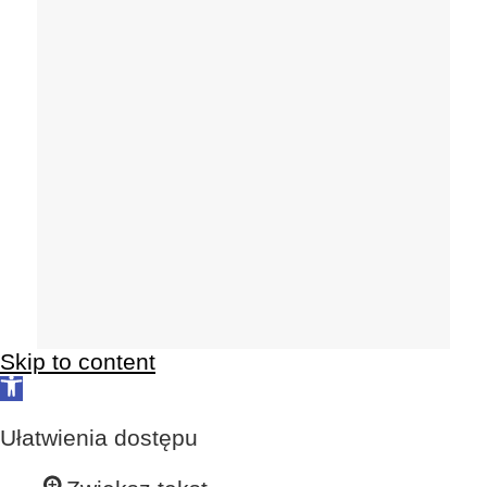
Skip to content
Open
toolbar
Ułatwienia dostępu