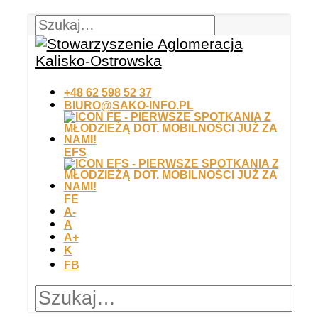
+48 62 598 52 37
BIURO@SAKO-INFO.PL
EFS
FE
A-
A
A+
K
FB