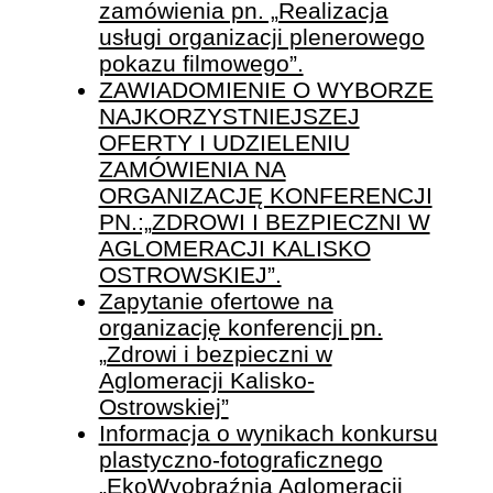
zamówienia pn. „Realizacja
usługi organizacji plenerowego
pokazu filmowego”.
ZAWIADOMIENIE O WYBORZE
NAJKORZYSTNIEJSZEJ
OFERTY I UDZIELENIU
ZAMÓWIENIA NA
ORGANIZACJĘ KONFERENCJI
PN.:„ZDROWI I BEZPIECZNI W
AGLOMERACJI KALISKO
OSTROWSKIEJ”.
Zapytanie ofertowe na
organizację konferencji pn.
„Zdrowi i bezpieczni w
Aglomeracji Kalisko-
Ostrowskiej”
Informacja o wynikach konkursu
plastyczno-fotograficznego
„EkoWyobraźnia Aglomeracji