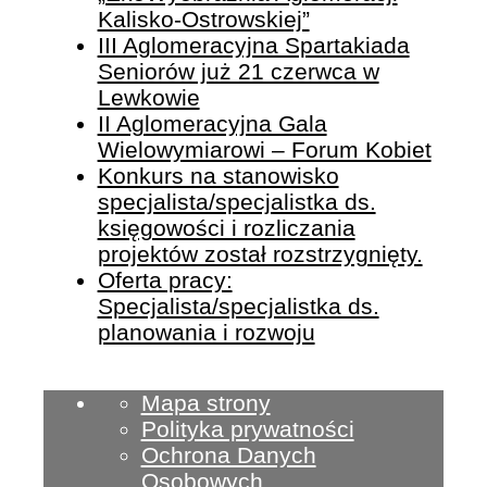
Kalisko-Ostrowskiej”
III Aglomeracyjna Spartakiada
Seniorów już 21 czerwca w
Lewkowie
II Aglomeracyjna Gala
Wielowymiarowi – Forum Kobiet
Konkurs na stanowisko
specjalista/specjalistka ds.
księgowości i rozliczania
projektów został rozstrzygnięty.
Oferta pracy:
Specjalista/specjalistka ds.
planowania i rozwoju
Mapa strony
Polityka prywatności
Ochrona Danych
Osobowych