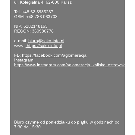
ul. Kolegialna 4, 62-800 Kalisz
Tel. +48 62 5985237
GSM: +48 786 063703
NIP: 6182148153
REGON: 360980778
e-mail:
biuro@sako-info.pl
www:
https://sako-info.pl
FB:
https://facebook.com/aglomeracja
Instagram:
https://www.instagram.com/aglomeracja_kalisko_ostrowska/
Biuro czynne od poniedziałku do piątku w godzinach od
7:30 do 15:30