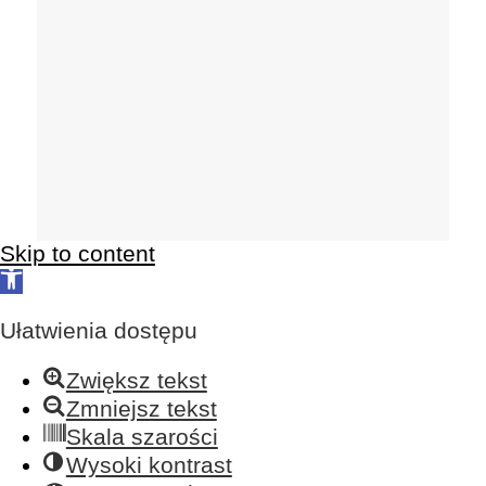
Skip to content
Open
toolbar
Ułatwienia dostępu
Zwiększ tekst
Zmniejsz tekst
Skala szarości
Wysoki kontrast