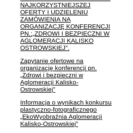
NAJKORZYSTNIEJSZEJ
OFERTY I UDZIELENIU
ZAMÓWIENIA NA
ORGANIZACJĘ KONFERENCJI
PN.:„ZDROWI I BEZPIECZNI W
AGLOMERACJI KALISKO
OSTROWSKIEJ”.
Zapytanie ofertowe na
organizację konferencji pn.
„Zdrowi i bezpieczni w
Aglomeracji Kalisko-
Ostrowskiej”
Informacja o wynikach konkursu
plastyczno-fotograficznego
„EkoWyobraźnia Aglomeracji
Kalisko-Ostrowskiej”