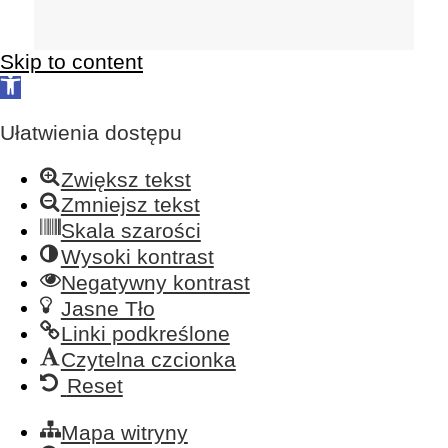
Skip to content
Open
toolbar
Ułatwienia dostępu
Zwiększ tekst
Zmniejsz tekst
Skala szarości
Wysoki kontrast
Negatywny kontrast
Jasne Tło
Linki podkreślone
Czytelna czcionka
Reset
Mapa witryny