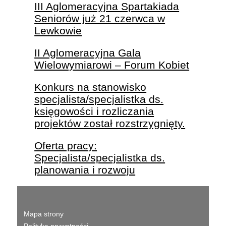
III Aglomeracyjna Spartakiada
Seniorów już 21 czerwca w
Lewkowie
II Aglomeracyjna Gala
Wielowymiarowi – Forum Kobiet
Konkurs na stanowisko
specjalista/specjalistka ds.
księgowości i rozliczania
projektów został rozstrzygnięty.
Oferta pracy:
Specjalista/specjalistka ds.
planowania i rozwoju
Mapa strony