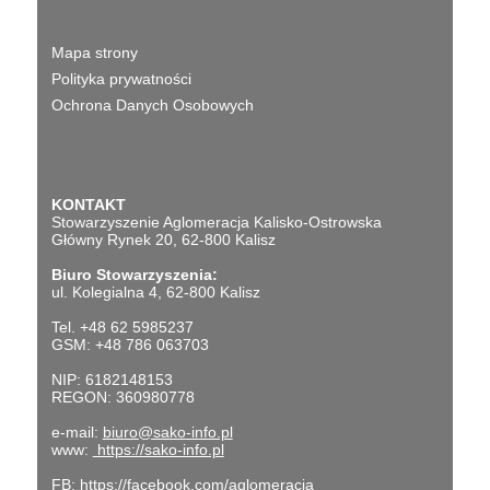
Mapa strony
Polityka prywatności
Ochrona Danych Osobowych
KONTAKT
Stowarzyszenie Aglomeracja Kalisko-Ostrowska
Główny Rynek 20, 62-800 Kalisz
Biuro Stowarzyszenia:
ul. Kolegialna 4, 62-800 Kalisz
Tel. +48 62 5985237
GSM: +48 786 063703
NIP: 6182148153
REGON: 360980778
e-mail:
biuro@sako-info.pl
www:
https://sako-info.pl
FB:
https://facebook.com/aglomeracja