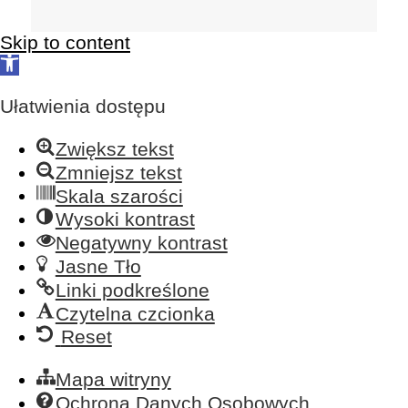
Skip to content
Open
toolbar
Ułatwienia dostępu
Zwiększ tekst
Zmniejsz tekst
Skala szarości
Wysoki kontrast
Negatywny kontrast
Jasne Tło
Linki podkreślone
Czytelna czcionka
Reset
Mapa witryny
Ochrona Danych Osobowych