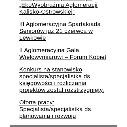
„EkoWyobraźnia Aglomeracji
Kalisko-Ostrowskiej”
III Aglomeracyjna Spartakiada
Seniorów już 21 czerwca w
Lewkowie
II Aglomeracyjna Gala
Wielowymiarowi – Forum Kobiet
Konkurs na stanowisko
specjalista/specjalistka ds.
księgowości i rozliczania
projektów został rozstrzygnięty.
Oferta pracy:
Specjalista/specjalistka ds.
planowania i rozwoju