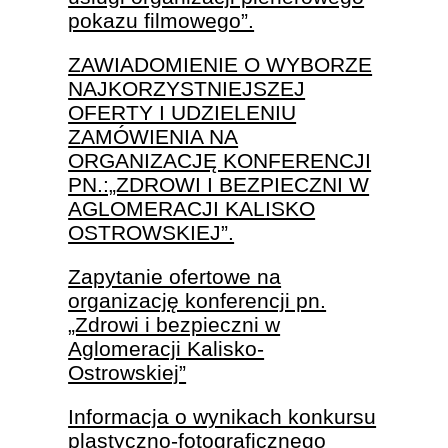
pokazu filmowego”.
ZAWIADOMIENIE O WYBORZE
NAJKORZYSTNIEJSZEJ
OFERTY I UDZIELENIU
ZAMÓWIENIA NA
ORGANIZACJĘ KONFERENCJI
PN.:„ZDROWI I BEZPIECZNI W
AGLOMERACJI KALISKO
OSTROWSKIEJ”.
Zapytanie ofertowe na
organizację konferencji pn.
„Zdrowi i bezpieczni w
Aglomeracji Kalisko-
Ostrowskiej”
Informacja o wynikach konkursu
plastyczno-fotograficznego