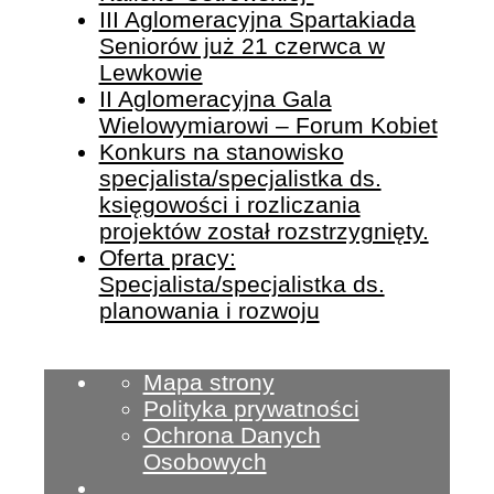
III Aglomeracyjna Spartakiada
Seniorów już 21 czerwca w
Lewkowie
II Aglomeracyjna Gala
Wielowymiarowi – Forum Kobiet
Konkurs na stanowisko
specjalista/specjalistka ds.
księgowości i rozliczania
projektów został rozstrzygnięty.
Oferta pracy:
Specjalista/specjalistka ds.
planowania i rozwoju
Mapa strony
Polityka prywatności
Ochrona Danych
Osobowych