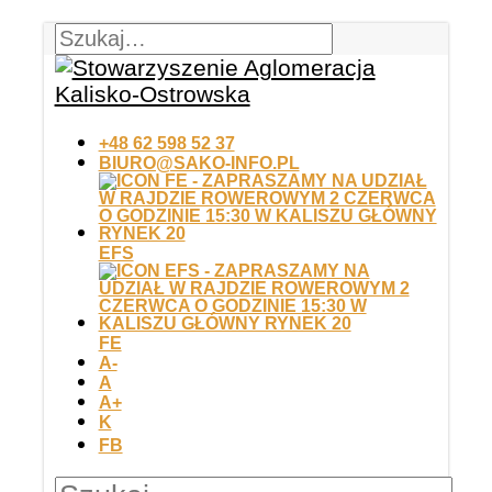
+48 62 598 52 37
BIURO@SAKO-INFO.PL
EFS
FE
A-
A
A+
K
FB