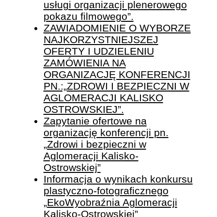
usługi organizacji plenerowego
pokazu filmowego”.
ZAWIADOMIENIE O WYBORZE
NAJKORZYSTNIEJSZEJ
OFERTY I UDZIELENIU
ZAMÓWIENIA NA
ORGANIZACJĘ KONFERENCJI
PN.:„ZDROWI I BEZPIECZNI W
AGLOMERACJI KALISKO
OSTROWSKIEJ”.
Zapytanie ofertowe na
organizację konferencji pn.
„Zdrowi i bezpieczni w
Aglomeracji Kalisko-
Ostrowskiej”
Informacja o wynikach konkursu
plastyczno-fotograficznego
„EkoWyobraźnia Aglomeracji
Kalisko-Ostrowskiej”