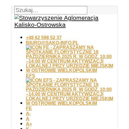
+48 62 598 52 37
BIURO@SAKO-INFO.PL
EFS
FE
A-
A
A+