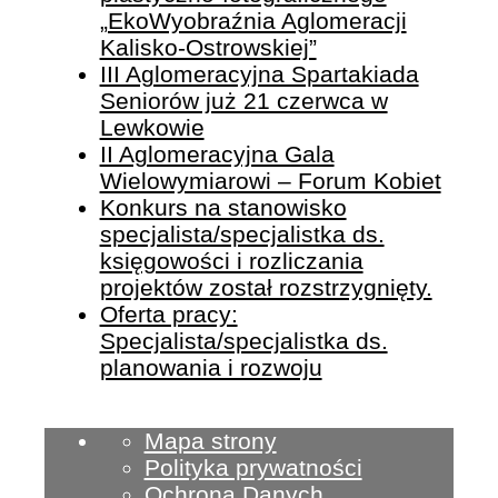
„EkoWyobraźnia Aglomeracji
Kalisko-Ostrowskiej”
III Aglomeracyjna Spartakiada
Seniorów już 21 czerwca w
Lewkowie
II Aglomeracyjna Gala
Wielowymiarowi – Forum Kobiet
Konkurs na stanowisko
specjalista/specjalistka ds.
księgowości i rozliczania
projektów został rozstrzygnięty.
Oferta pracy:
Specjalista/specjalistka ds.
planowania i rozwoju
Mapa strony
Polityka prywatności
Ochrona Danych