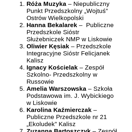
Róża Muzyka
– Niepubliczny
Punkt Przedszkolny „Wojtuś”
Ostrów Wielkopolski
Hanna Bekalarek
– Publiczne
Przedszkole Sióstr
Służebniczek NMP w Liskowie
Oliwier Kęsiak
– Przedszkole
Integracyjne Sióstr Felicjanek
Kalisz
Ignacy Kościelak
– Zespół
Szkolno- Przedszkolny w
Russowie
Amelia Warszowska
– Szkoła
Podstawowa im. J. Wybickiego
w Liskowie
Karolina Kaźmierczak
–
Publiczne Przedszkole nr 21
„Ekoludek” Kalisz
Zuzanna Bartoszczyk
– Zespół