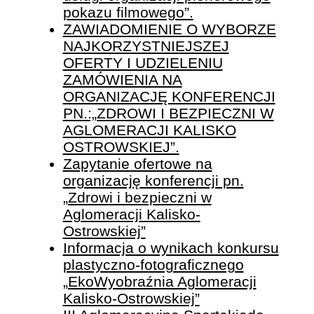
pokazu filmowego”.
ZAWIADOMIENIE O WYBORZE
NAJKORZYSTNIEJSZEJ
OFERTY I UDZIELENIU
ZAMÓWIENIA NA
ORGANIZACJĘ KONFERENCJI
PN.:„ZDROWI I BEZPIECZNI W
AGLOMERACJI KALISKO
OSTROWSKIEJ”.
Zapytanie ofertowe na
organizację konferencji pn.
„Zdrowi i bezpieczni w
Aglomeracji Kalisko-
Ostrowskiej”
Informacja o wynikach konkursu
plastyczno-fotograficznego
„EkoWyobraźnia Aglomeracji
Kalisko-Ostrowskiej”