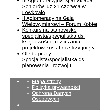
III Aglomeracyjna Spartakiada
Seniorów już 21 czerwca w
Lewkowie
II Aglomeracyjna Gala
Wielowymiarowi – Forum Kobiet
Konkurs na stanowisko
specjalista/specjalistka ds.
księgowości i rozliczania
projektów został rozstrzygnięty.
Oferta pracy:
Specjalista/specjalistka ds.
planowania i rozwoju
Mapa strony
Polityka prywatności
Ochrona Danych
Osobowych