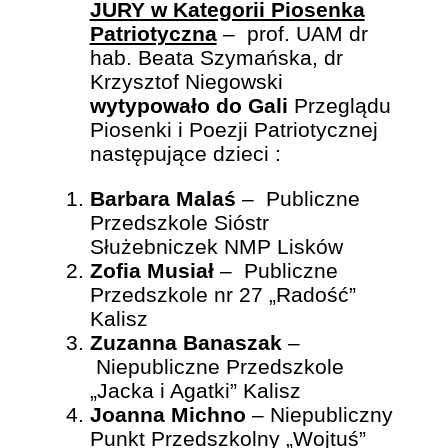
JURY w Kategorii Piosenka
Patriotyczna
– prof. UAM dr
hab. Beata Szymańska, dr
Krzysztof Niegowski
wytypowało do Gali
Przeglądu
Piosenki i Poezji Patriotycznej
następujące dzieci :
Barbara Malaś
– Publiczne
Przedszkole Sióstr
Służebniczek NMP Lisków
Zofia Musiał
– Publiczne
Przedszkole nr 27 „Radość”
Kalisz
Zuzanna Banaszak
–
Niepubliczne Przedszkole
„Jacka i Agatki” Kalisz
Joanna Michno
– Niepubliczny
Punkt Przedszkolny „Wojtuś”