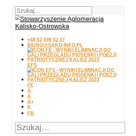
+48 62 598 52 37
BIURO@SAKO-INFO.PL
EFS
FE
A-
A
A+
K
FB