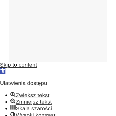
Skip to content
Open
toolbar
Ułatwienia dostępu
Zwiększ tekst
Zmniejsz tekst
Skala szarości
Wysoki kontrast