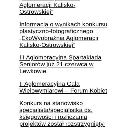
Aglomeracji Kalisko-
Ostrowskiej”
Informacja o wynikach konkursu
plastyczno-fotograficznego
„EkoWyobraźnia Aglomeracji
Kalisko-Ostrowskiej”
III Aglomeracyjna Spartakiada
Seniorów już 21 czerwca w
Lewkowie
II Aglomeracyjna Gala
Wielowymiarowi – Forum Kobiet
Konkurs na stanowisko
specjalista/specjalistka ds.
księgowości i rozliczania
projektów został rozstrzygnięty.