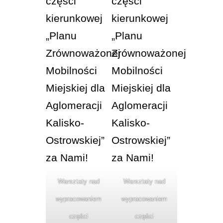
Warsztaty nad
Warsztaty nad
wypracowaniem
wypracowaniem
części
części