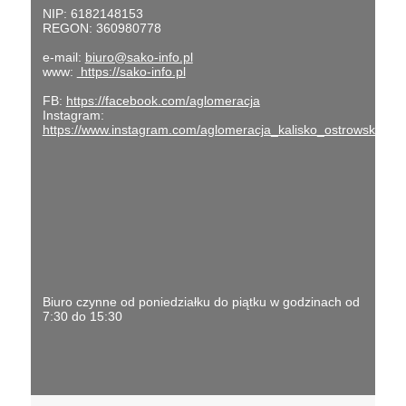
NIP: 6182148153
REGON: 360980778
e-mail:
biuro@sako-info.pl
www:
https://sako-info.pl
FB:
https://facebook.com/aglomeracja
Instagram:
https://www.instagram.com/aglomeracja_kalisko_ostrowska/
Biuro czynne od poniedziałku do piątku w godzinach od
7:30 do 15:30