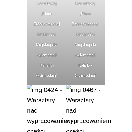
kierunkowej
kierunkowej
„Planu
„Planu
Zrównoważonej
Zrównoważonej
Mobilności
Mobilności
Miejskiej dla
Miejskiej dla
Aglomeracji
Aglomeracji
Kalisko-
Kalisko-
Ostrowskiej”
Ostrowskiej”