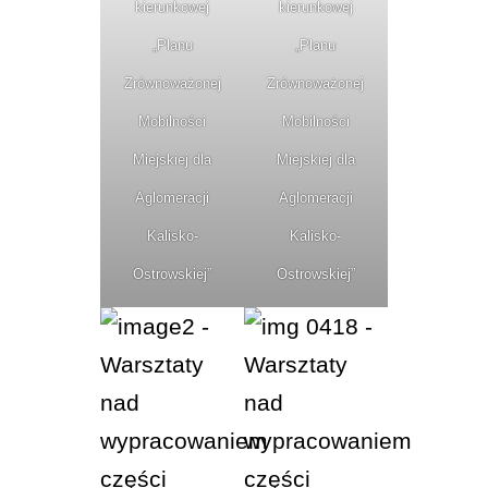
kierunkowej
kierunkowej
„Planu
„Planu
Zrównoważonej
Zrównoważonej
Mobilności
Mobilności
Miejskiej dla
Miejskiej dla
Aglomeracji
Aglomeracji
Kalisko-
Kalisko-
Ostrowskiej”
Ostrowskiej”