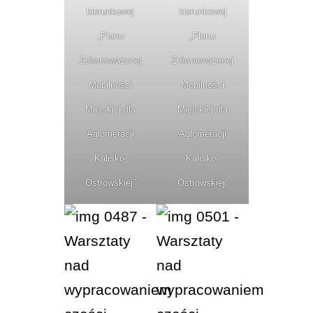
kierunkowej
kierunkowej
„Planu
„Planu
Zrównoważonej
Zrównoważonej
Mobilności
Mobilności
Miejskiej dla
Miejskiej dla
Aglomeracji
Aglomeracji
Kalisko-
Kalisko-
Ostrowskiej”
Ostrowskiej”