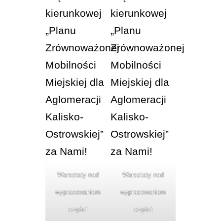
Warsztaty nad
Warsztaty nad
wypracowaniem
wypracowaniem
części
części