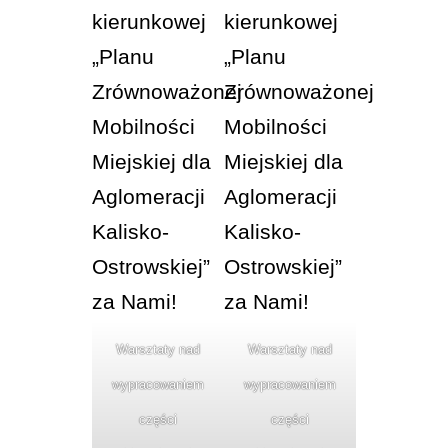
Warsztaty nad
Warsztaty nad
wypracowaniem
wypracowaniem
części
części