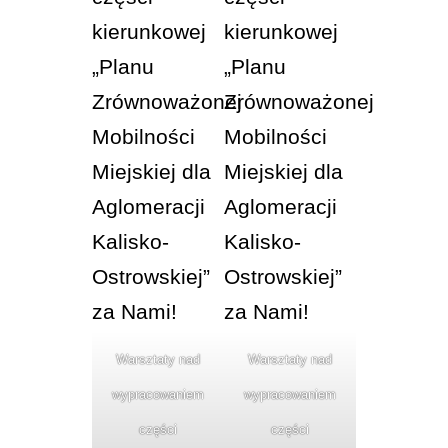
Warsztaty nad
Warsztaty nad
wypracowaniem
wypracowaniem
części
części