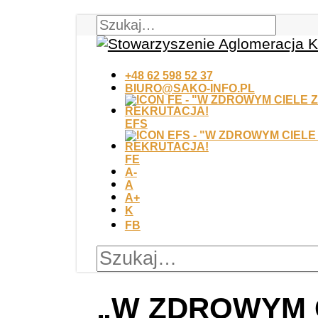
+48 62 598 52 37
BIURO@SAKO-INFO.PL
EFS
FE
A-
A
A+
K
FB
„W ZDROWYM 