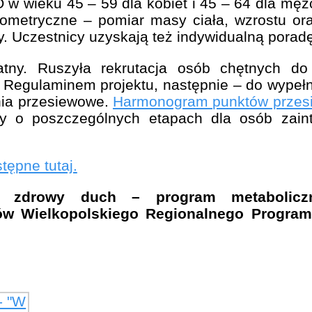
 w wieku 45 – 59 dla kobiet i 45 – 64 dla męż
pometryczne – pomiar masy ciała, wzrostu or
. Uczestnicy uzyskają też indywidualną poradę 
atny. Ruszyła rekrutacja osób chętnych do
Regulaminem projektu, następnie – do wypełni
nia przesiewowe.
Harmonogram punktów przesi
 o poszczególnych etapach dla osób zaint
tępne tutaj.
e zdrowy duch – program metabolic
w Wielkopolskiego Regionalnego Program