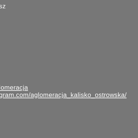
isz
lomeracja
tagram.com/aglomeracja_kalisko_ostrowska/