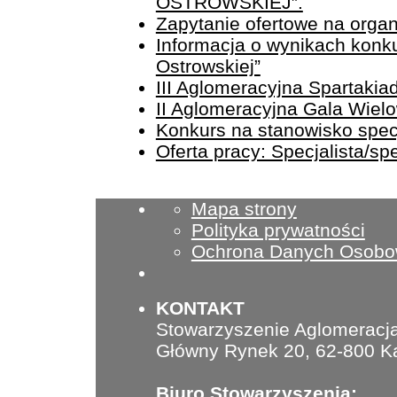
OSTROWSKIEJ”.
Zapytanie ofertowe na organi
Informacja o wynikach konku
Ostrowskiej”
III Aglomeracyjna Spartaki
II Aglomeracyjna Gala Wiel
Konkurs na stanowisko specja
Oferta pracy: Specjalista/sp
Mapa strony
Polityka prywatności
Ochrona Danych Osob
KONTAKT
Stowarzyszenie Aglomeracja
Główny Rynek 20, 62-800 Ka
Biuro Stowarzyszenia: