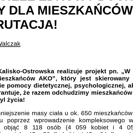
Y DLA MIESZKAŃCÓW
RUTACJA!
Walczak
alisko-Ostrowska realizuje projekt pn. „
ieszkańców AKO”, który jest skierowany
ie pomocy dietetycznej, psychologicznej, 
arantuje, że razem odchudzimy mieszkańców
yl życia!
niejszenie masy ciała u ok. 650 mieszkańców 
mu poprzez wprowadzenie kompleksowego ws
my objąć 8 118 osób (4 059 kobiet i 4 0