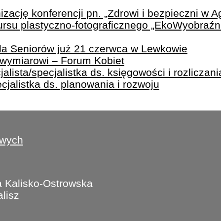
zację konferencji pn. „Zdrowi i bezpieczni w A
rsu plastyczno-fotograficznego „EkoWyobraźni
ada Seniorów już 21 czerwca w Lewkowie
owymiarowi – Forum Kobiet
lista/specjalistka ds. księgowości i rozliczania
ecjalistka ds. planowania i rozwoju
owych
 Kalisko-Ostrowska
lisz