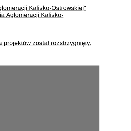
glomeracji Kalisko-Ostrowskiej”
a Aglomeracji Kalisko-
 projektów został rozstrzygnięty.