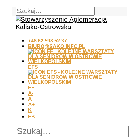
+48 62 598 52 37
BIURO@SAKO-INFO.PL
EFS
FE
A-
A
A+
K
FB