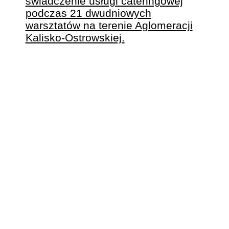
INFORMACJA O
WYBORZE
WYKONAWCY NA
SUKCESYWNE
ŚWIADCZENIE USŁUGI
CATERINGOWEJ
PODCZAS 21
DWUDNIOWYCH
WARSZTATÓW NA