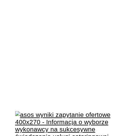
KOMPLEKSOWĄ
OBSŁUGĘ I
ORGANIZACJĘ
WARSZTATÓW DLA
SENIORÓW NA
TERENIE
AGLOMERACJI
KALISKO-
OSTROWSKIEJ