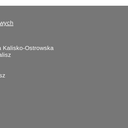
owych
 Kalisko-Ostrowska
lisz
isz