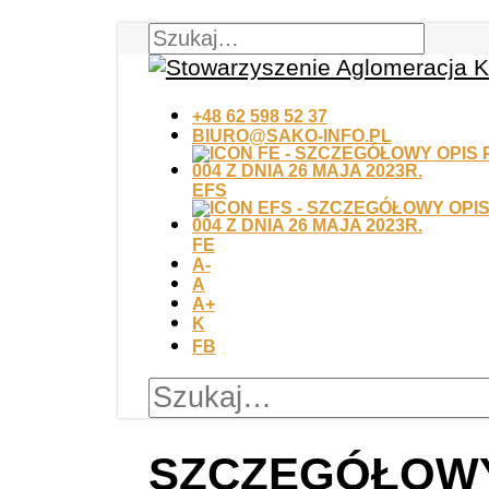
+48 62 598 52 37
BIURO@SAKO-INFO.PL
EFS
FE
A-
A
A+
K
FB
SZCZEGÓŁOWY