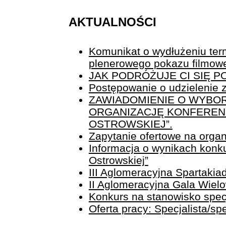
AKTUALNOŚCI
Komunikat o wydłużeniu term
plenerowego pokazu filmow
JAK PODRÓŻUJE CI SIĘ 
Postępowanie o udzielenie z
ZAWIADOMIENIE O WYBOR
ORGANIZACJĘ KONFERENCJ
OSTROWSKIEJ”.
Zapytanie ofertowe na organi
Informacja o wynikach konku
Ostrowskiej”
III Aglomeracyjna Spartaki
II Aglomeracyjna Gala Wiel
Konkurs na stanowisko specja
Oferta pracy: Specjalista/sp