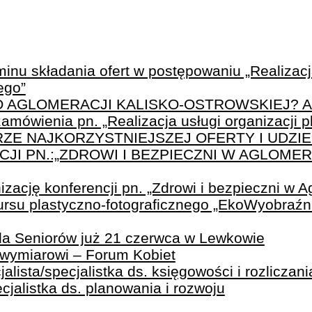
inu składania ofert w postępowaniu „Realizacja
ego”
PO AGLOMERACJI KALISKO-OSTROWSKIEJ? A
amówienia pn. „Realizacja usługi organizacji 
ZE NAJKORZYSTNIEJSZEJ OFERTY I UDZIE
I PN.:„ZDROWI I BEZPIECZNI W AGLOMER
zację konferencji pn. „Zdrowi i bezpieczni w A
rsu plastyczno-fotograficznego „EkoWyobraźni
ada Seniorów już 21 czerwca w Lewkowie
owymiarowi – Forum Kobiet
lista/specjalistka ds. księgowości i rozliczania
ecjalistka ds. planowania i rozwoju