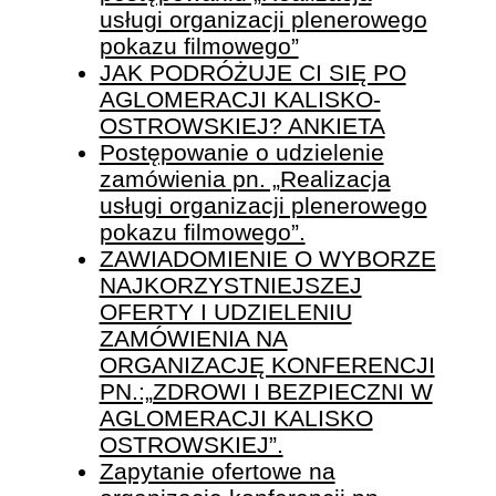
usługi organizacji plenerowego
pokazu filmowego”
JAK PODRÓŻUJE CI SIĘ PO
AGLOMERACJI KALISKO-
OSTROWSKIEJ? ANKIETA
Postępowanie o udzielenie
zamówienia pn. „Realizacja
usługi organizacji plenerowego
pokazu filmowego”.
ZAWIADOMIENIE O WYBORZE
NAJKORZYSTNIEJSZEJ
OFERTY I UDZIELENIU
ZAMÓWIENIA NA
ORGANIZACJĘ KONFERENCJI
PN.:„ZDROWI I BEZPIECZNI W
AGLOMERACJI KALISKO
OSTROWSKIEJ”.
Zapytanie ofertowe na