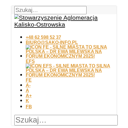
+48 62 598 52 37
BIURO@SAKO-INFO.PL
EFS
FE
A-
A
A+
K
FB