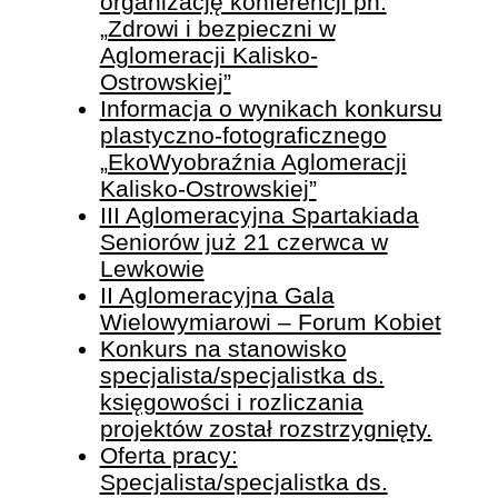
organizację konferencji pn.
„Zdrowi i bezpieczni w
Aglomeracji Kalisko-
Ostrowskiej”
Informacja o wynikach konkursu
plastyczno-fotograficznego
„EkoWyobraźnia Aglomeracji
Kalisko-Ostrowskiej”
III Aglomeracyjna Spartakiada
Seniorów już 21 czerwca w
Lewkowie
II Aglomeracyjna Gala
Wielowymiarowi – Forum Kobiet
Konkurs na stanowisko
specjalista/specjalistka ds.
księgowości i rozliczania
projektów został rozstrzygnięty.
Oferta pracy:
Specjalista/specjalistka ds.