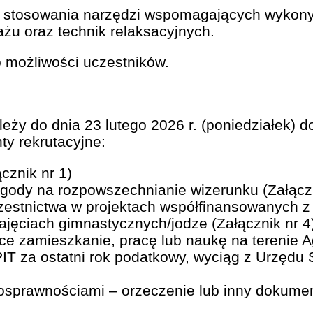
e stosowania narzędzi wspomagających wykony
żu oraz technik relaksacyjnych.
 możliwości uczestników.
ależy do dnia 23 lutego 2026 r. (poniedziałek) 
y rekrutacyjne:
cznik nr 1)
gody na rozpowszechnianie wizerunku (Załączn
estnictwa w projektach współfinansowanych z 
ajęciach gimnastycznych/jodze (Załącznik nr 4
e zamieszkanie, pracę lub naukę na terenie A
 PIT za ostatni rok podatkowy, wyciąg z Urzęd
osprawnościami – orzeczenie lub inny dokumen