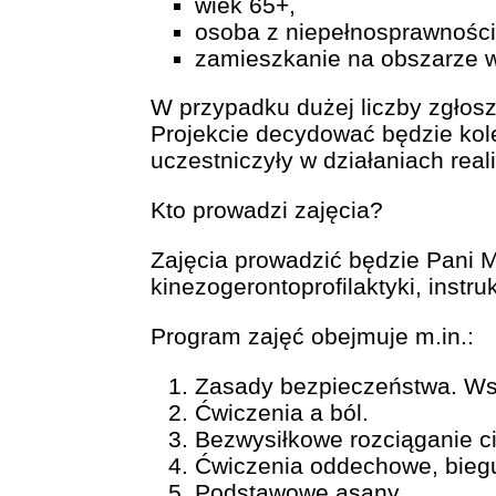
wiek 65+,
osoba z niepełnosprawności
zamieszkanie na obszarze w
W przypadku dużej liczby zgłosz
Projekcie decydować będzie kol
uczestniczyły w działaniach rea
Kto prowadzi zajęcia?
Zajęcia prowadzić będzie Pani Ma
kinezogerontoprofilaktyki, instr
Program zajęć obejmuje m.in.:
Zasady bezpieczeństwa. Wsk
Ćwiczenia a ból.
Bezwysiłkowe rozciąganie ci
Ćwiczenia oddechowe, biegu
Podstawowe asany.