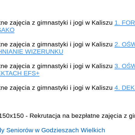
1. FO
SAKO
2. OŚ
NIANIE WIZERUNKU
3. OŚ
EKTACH EFS+
4. DE
dy Seniorów w Godzieszach Wielkich