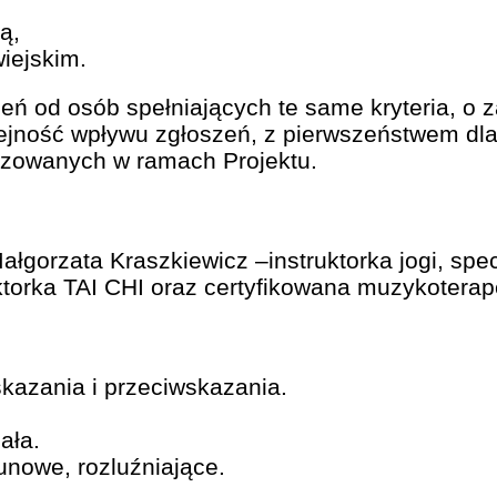
ą,
iejskim.
eń od osób spełniających te same kryteria, o z
ejność wpływu zgłoszeń, z pierwszeństwem dla
lizowanych w ramach Projektu.
łgorzata Kraszkiewicz –instruktorka jogi, spec
uktorka TAI CHI oraz certyfikowana muzykoterap
azania i przeciwskazania.
ała.
nowe, rozluźniające.