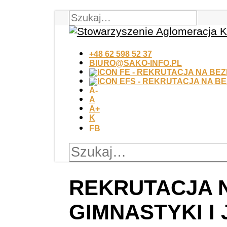
+48 62 598 52 37
BIURO@SAKO-INFO.PL
A-
A
A+
K
FB
REKRUTACJA N
GIMNASTYKI I 