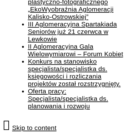
plastyczno-fotograficznego
„EkoWyobraźnia Aglomeracji
Kalisko-Ostrowskiej”
III Aglomeracyjna Spartakiada
Seniorów już 21 czerwca w
Lewkowie
II Aglomeracyjna Gala
Wielowymiarowi – Forum Kobiet
Konkurs na stanowisko
specjalista/specjalistka ds.
księgowości i rozliczania
projektów został rozstrzygnięty.
Oferta pracy:
Specjalista/specjalistka ds.
planowania i rozwoju
Skip to content