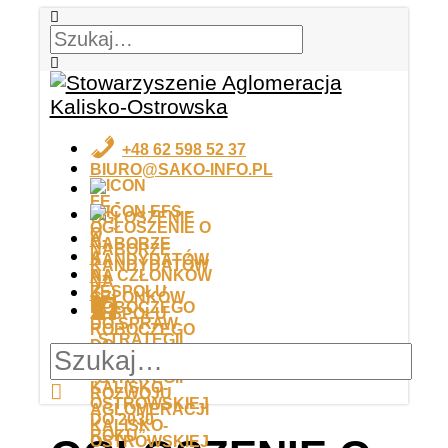
+48 62 598 52 37
BIURO@SAKO-INFO.PL
EFS
FE
A-
A
A+
K
FB