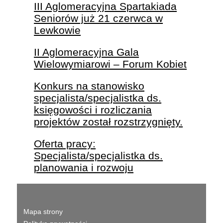
III Aglomeracyjna Spartakiada
Seniorów już 21 czerwca w
Lewkowie
II Aglomeracyjna Gala
Wielowymiarowi – Forum Kobiet
Konkurs na stanowisko
specjalista/specjalistka ds.
księgowości i rozliczania
projektów został rozstrzygnięty.
Oferta pracy:
Specjalista/specjalistka ds.
planowania i rozwoju
Mapa strony