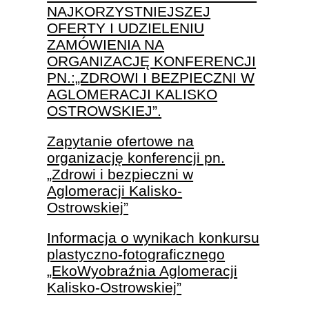
NAJKORZYSTNIEJSZEJ
OFERTY I UDZIELENIU
ZAMÓWIENIA NA
ORGANIZACJĘ KONFERENCJI
PN.:„ZDROWI I BEZPIECZNI W
AGLOMERACJI KALISKO
OSTROWSKIEJ”.
Zapytanie ofertowe na
organizację konferencji pn.
„Zdrowi i bezpieczni w
Aglomeracji Kalisko-
Ostrowskiej”
Informacja o wynikach konkursu
plastyczno-fotograficznego
„EkoWyobraźnia Aglomeracji
Kalisko-Ostrowskiej”