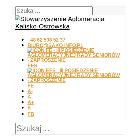
+48 62 598 52 37
BIURO@SAKO-INFO.PL
EFS
FE
A-
A
A+
K
FB