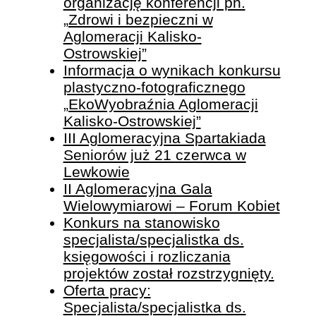
organizację konferencji pn.
„Zdrowi i bezpieczni w
Aglomeracji Kalisko-
Ostrowskiej”
Informacja o wynikach konkursu
plastyczno-fotograficznego
„EkoWyobraźnia Aglomeracji
Kalisko-Ostrowskiej”
III Aglomeracyjna Spartakiada
Seniorów już 21 czerwca w
Lewkowie
II Aglomeracyjna Gala
Wielowymiarowi – Forum Kobiet
Konkurs na stanowisko
specjalista/specjalistka ds.
księgowości i rozliczania
projektów został rozstrzygnięty.
Oferta pracy:
Specjalista/specjalistka ds.