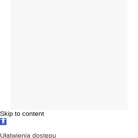
Skip to content
Open
toolbar
Ułatwienia dostępu