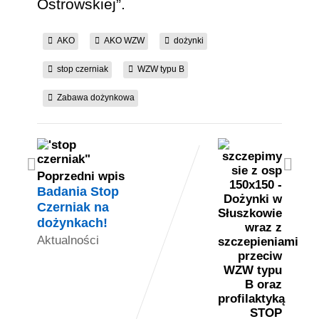
Ostrowskiej”.
AKO
AKO WZW
dożynki
stop czerniak
WZW typu B
Zabawa dożynkowa
Poprzedni wpis
Badania Stop
Czerniak na
dożynkach!
Aktualności