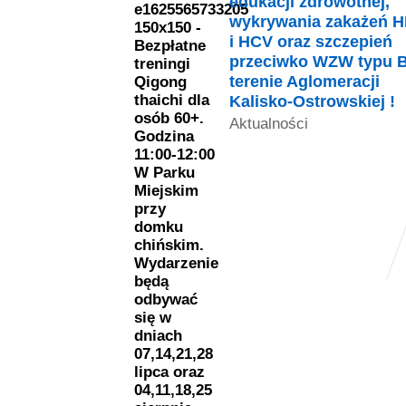
edukacji zdrowotnej,
wykrywania zakażeń 
i HCV oraz szczepień
przeciwko WZW typu B
terenie Aglomeracji
Kalisko-Ostrowskiej !
Aktualności