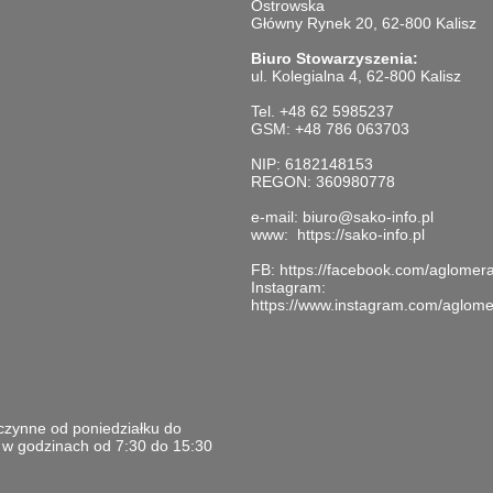
Ostrowska
Główny Rynek 20, 62-800 Kalisz
Biuro Stowarzyszenia:
ul. Kolegialna 4, 62-800 Kalisz
Tel. +48 62 5985237
GSM: +48 786 063703
NIP: 6182148153
REGON: 360980778
e-mail:
biuro@sako-info.pl
www:
https://sako-info.pl
FB:
https://facebook.com/aglomer
Instagram:
https://www.instagram.com/aglome
czynne od poniedziałku do
u w godzinach od 7:30 do 15:30