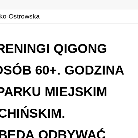
RENINGI QIGONG
OSÓB 60+. GODZINA
W PARKU MIEJSKIM
CHIŃSKIM.
 BĘDĄ ODBYWAĆ