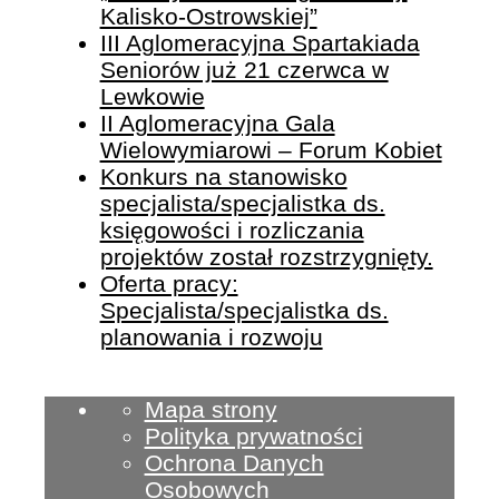
Kalisko-Ostrowskiej”
III Aglomeracyjna Spartakiada
Seniorów już 21 czerwca w
Lewkowie
II Aglomeracyjna Gala
Wielowymiarowi – Forum Kobiet
Konkurs na stanowisko
specjalista/specjalistka ds.
księgowości i rozliczania
projektów został rozstrzygnięty.
Oferta pracy:
Specjalista/specjalistka ds.
planowania i rozwoju
Mapa strony
Polityka prywatności
Ochrona Danych
Osobowych