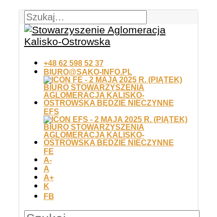
+48 62 598 52 37
BIURO@SAKO-INFO.PL
EFS
FE
A-
A
A+
K
FB