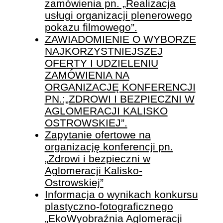
zamówienia pn. „Realizacja
usługi organizacji plenerowego
pokazu filmowego”.
ZAWIADOMIENIE O WYBORZE
NAJKORZYSTNIEJSZEJ
OFERTY I UDZIELENIU
ZAMÓWIENIA NA
ORGANIZACJĘ KONFERENCJI
PN.:„ZDROWI I BEZPIECZNI W
AGLOMERACJI KALISKO
OSTROWSKIEJ”.
Zapytanie ofertowe na
organizację konferencji pn.
„Zdrowi i bezpieczni w
Aglomeracji Kalisko-
Ostrowskiej”
Informacja o wynikach konkursu
plastyczno-fotograficznego
„EkoWyobraźnia Aglomeracji